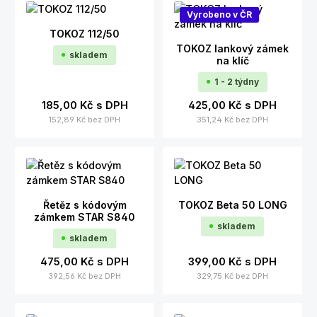
Vyrobeno v ČR
TOKOZ 112/50
TOKOZ lankový zámek
skladem
na klíč
1 - 2 týdny
185,00 Kč
s DPH
425,00 Kč
s DPH
152,89 Kč
bez DPH
351,24 Kč
bez DPH
Řetěz s kódovým
TOKOZ Beta 50 LONG
zámkem STAR S840
skladem
skladem
475,00 Kč
s DPH
399,00 Kč
s DPH
392,56 Kč
bez DPH
329,75 Kč
bez DPH