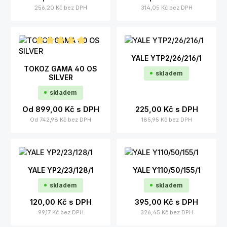
256,20 Kč
bez DPH
314,05 Kč
bez DPH
Průměrné hodnocení 5 z 5 hvězd
YALE YTP2/26/216/1
TOKOZ GAMA 40 OS
skladem
SILVER
skladem
Od
899,00 Kč
s DPH
225,00 Kč
s DPH
Od
742,98 Kč
bez DPH
185,95 Kč
bez DPH
YALE YP2/23/128/1
YALE Y110/50/155/1
skladem
skladem
120,00 Kč
s DPH
395,00 Kč
s DPH
99,17 Kč
bez DPH
326,45 Kč
bez DPH