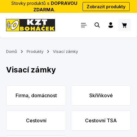
Stovky produktů s
DOPRAVOU
Zobrazit produkty
Přejít na hlavní obsah
ZDARMA
.
Nákup
Domů
Produkty
Visací zámky
Visací zámky
Skip category gallery
Firma, domácnost
Skříňkové
Cestovní
Cestovní TSA