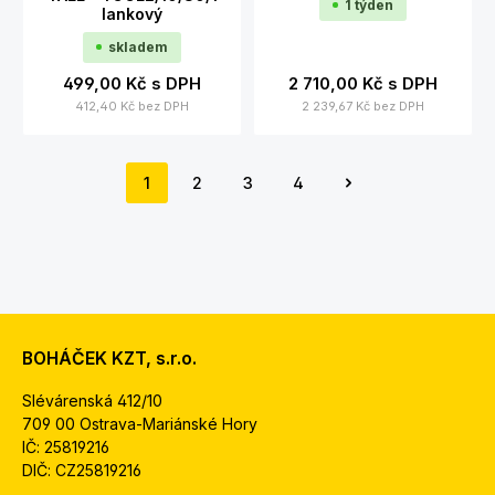
1 týden
lankový
skladem
499,00 Kč
s DPH
2 710,00 Kč
s DPH
412,40 Kč
bez DPH
2 239,67 Kč
bez DPH
1
2
3
4
Strana
Strana
Strana
Strana
BOHÁČEK KZT, s.r.o.
Slévárenská 412/10
709 00 Ostrava-Mariánské Hory
IČ: 25819216
DIČ: CZ25819216