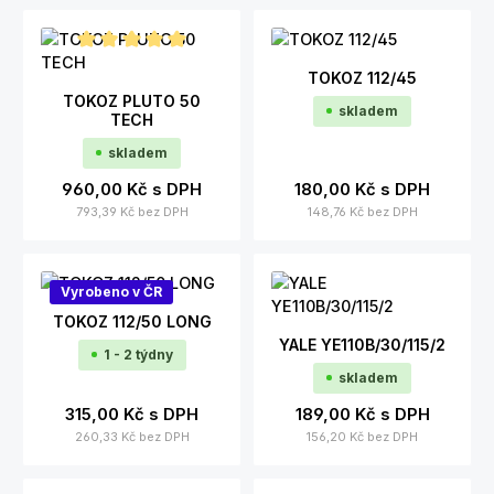
Průměrné hodnocení 5 z 5 hvězd
TOKOZ 112/45
TOKOZ PLUTO 50
skladem
TECH
skladem
960,00 Kč
s DPH
180,00 Kč
s DPH
793,39 Kč
bez DPH
148,76 Kč
bez DPH
Vyrobeno v ČR
TOKOZ 112/50 LONG
YALE YE110B/30/115/2
1 - 2 týdny
skladem
315,00 Kč
s DPH
189,00 Kč
s DPH
260,33 Kč
bez DPH
156,20 Kč
bez DPH