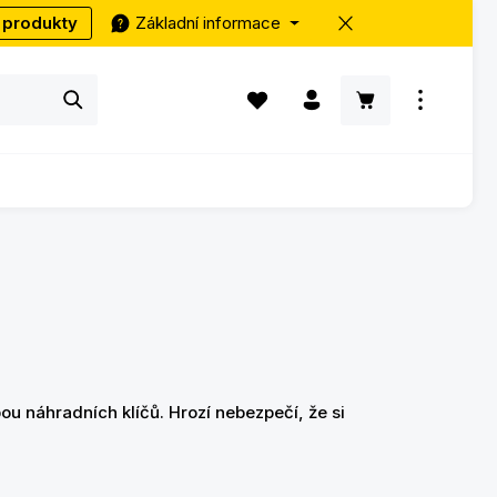
 produkty
Základní informace
Máte 0 položky v seznamu přání
Nákupní košík ob
u náhradních klíčů. Hrozí nebezpečí, že si