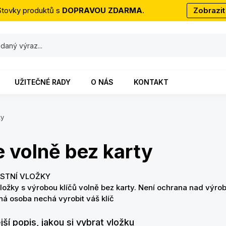
Stovky produktů s
DOPRAVOU ZDARMA
.
Zobrazit
UŽITEČNÉ RADY
O NÁS
KONTAKT
ty
e volně bez karty
STNÍ VLOŽKY
ožky s výrobou klíčů volně bez karty. Není ochrana nad výrobo
á osoba nechá vyrobit váš klíč
ší popis, jakou si vybrat vložku