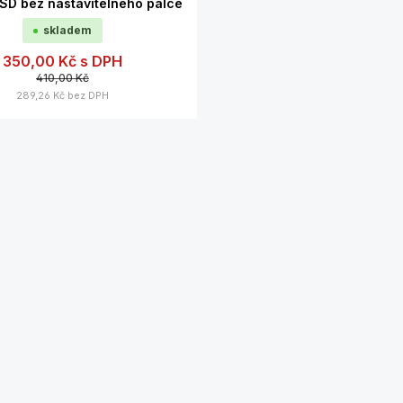
SD bez nastavitelného palce
skladem
350,00 Kč
s DPH
410,00 Kč
289,26 Kč
bez DPH
Podrobnosti