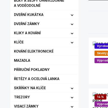
BOXY A SEJFY OHNIVZDORNÉ
A VODĚODOLNÉ
DVEŘNÍ KUKÁTKA
DVEŘNÍ ZÁMKY
KLIKY A KOVÁNÍ
KLÍČE
Vyrobe
KOVÁNÍ ELEKTRONICKÉ
Skvělý
MAZADLA
Výprod
PŘÍRUČNÍ POKLADNY
ŘETĚZY A OCELOVÁ LANKA
SKŘÍŇKY NA KLÍČE
TREZORY
14
%
Výprod
VISACÍ ZÁMKY