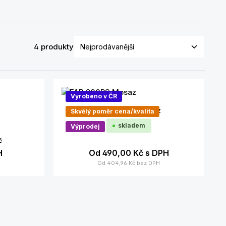
4 produkty
Vyrobeno v ČR
FAB 200RS Mosaz
Skvělý poměr cena/kvalita
skladem
Výprodej
č
H
Od
490,00 Kč
s DPH
Od
404,96 Kč
bez DPH
Podrobnosti