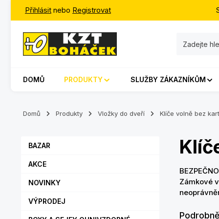
Přihlásit
nebo
Registrovat
jít na hlavní obsah
Přeskočit na vyhledávání
Přeskočit na hlavní navigaci
DOMŮ
PRODUKTY
SLUŽBY ZÁKAZNÍKŮM
Domů
Produkty
Vložky do dveří
Klíče volně bez kar
Klíč
BAZAR
AKCE
BEZPEČNO
Zámkové vl
NOVINKY
neoprávněn
VÝPRODEJ
Podrobněj