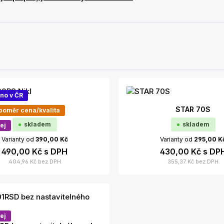
no v ČR
FAB 200RS Nikl
STAR 70S
 poměr cena/kvalita
skladem
skladem
ej
Varianty od
390,00 Kč
Varianty od
295,00 K
490,00 Kč
s DPH
430,00 Kč
s DP
404,96 Kč
bez DPH
355,37 Kč
bez DPH
Podrobnosti
Podrobnosti
ej