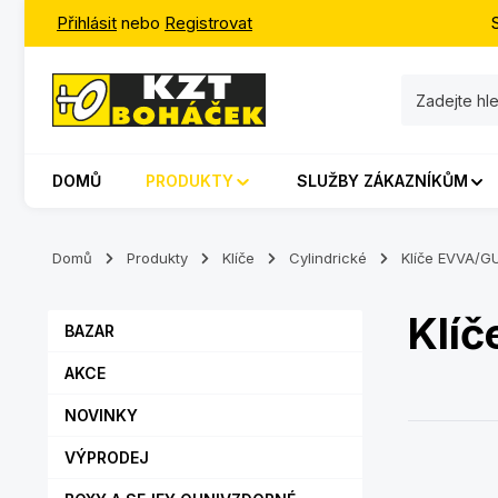
Přihlásit
nebo
Registrovat
jít na hlavní obsah
Přeskočit na vyhledávání
Přeskočit na hlavní navigaci
DOMŮ
PRODUKTY
SLUŽBY ZÁKAZNÍKŮM
Domů
Produkty
Klíče
Cylindrické
Klíče EVVA/G
Klí
BAZAR
AKCE
NOVINKY
VÝPRODEJ