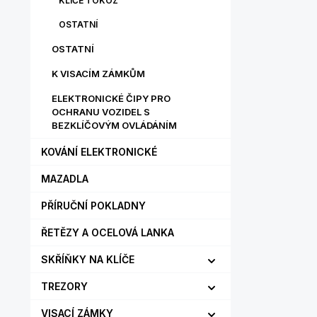
KLÍČE TOKOZ
OSTATNÍ
OSTATNÍ
K VISACÍM ZÁMKŮM
ELEKTRONICKÉ ČIPY PRO
OCHRANU VOZIDEL S
BEZKLÍČOVÝM OVLÁDÁNÍM
KOVÁNÍ ELEKTRONICKÉ
MAZADLA
PŘÍRUČNÍ POKLADNY
ŘETĚZY A OCELOVÁ LANKA
SKŘÍŇKY NA KLÍČE
TREZORY
VISACÍ ZÁMKY