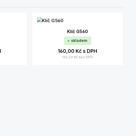
Klíč G560
skladem
H
160,00 Kč
s DPH
132,23 Kč
bez DPH