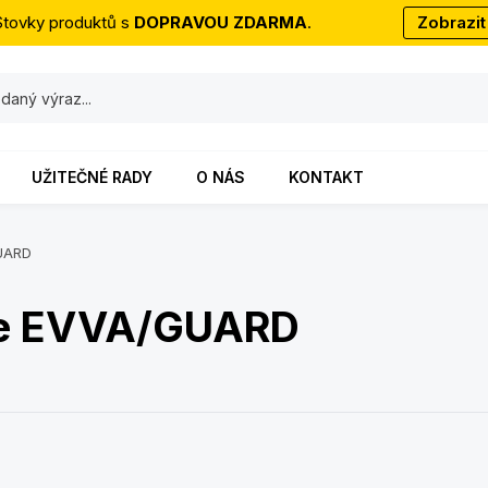
Stovky produktů s
DOPRAVOU ZDARMA
.
Zobrazit
UŽITEČNÉ RADY
O NÁS
KONTAKT
UARD
če EVVA/GUARD