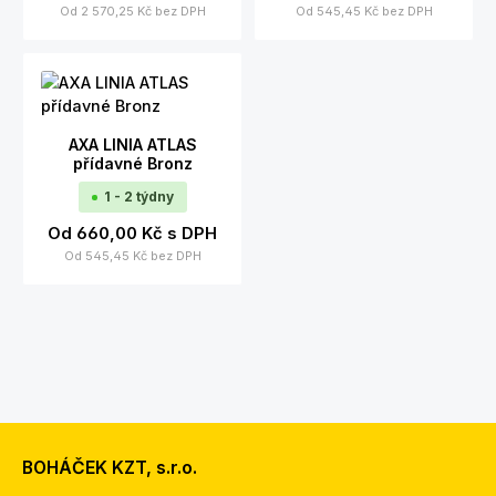
Od
2 570,25 Kč
bez DPH
Od
545,45 Kč
bez DPH
AXA LINIA ATLAS
přídavné Bronz
1 - 2 týdny
Od
660,00 Kč
s DPH
Od
545,45 Kč
bez DPH
BOHÁČEK KZT, s.r.o.