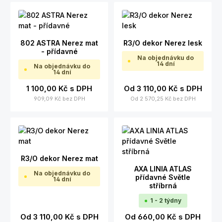
802 ASTRA Nerez mat
R3/O dekor Nerez lesk
- přídavné
Na objednávku do
14 dní
Na objednávku do
14 dní
1 100,00 Kč
s DPH
Od
3 110,00 Kč
s DPH
909,09 Kč
bez DPH
Od
2 570,25 Kč
bez DPH
R3/O dekor Nerez mat
AXA LINIA ATLAS
Na objednávku do
přídavné Světle
14 dní
stříbrná
1 - 2 týdny
Od
3 110,00 Kč
s DPH
Od
660,00 Kč
s DPH