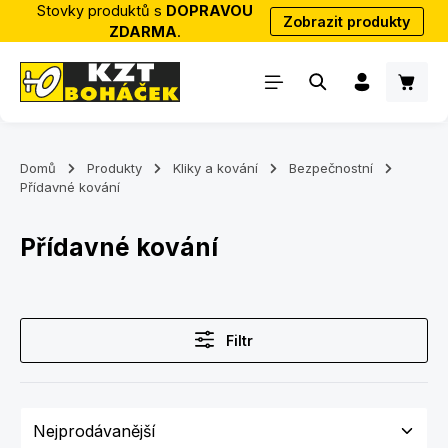
Stovky produktů s
DOPRAVOU
Zobrazit produkty
Přejít na hlavní obsah
ZDARMA
.
Nákup
Domů
Produkty
Kliky a kování
Bezpečnostní
Přídavné kování
Přídavné kování
Filtr