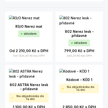
R3/O Nerez mat
802 Nerez lesk -
skladem
přídavné
skladem
Od
2 210,00 Kč
s DPH
799,00 Kč
s DPH
Od
1 826,45 Kč
bez DPH
660,33 Kč
bez DPH
Kódové - KÓD 1
802 ASTRA Nerez lesk
Na objednávku do
- přídavné
14 dní
Na objednávku do
14 dní
1 100,00 Kč
s DPH
2 850,00 Kč
s DPH