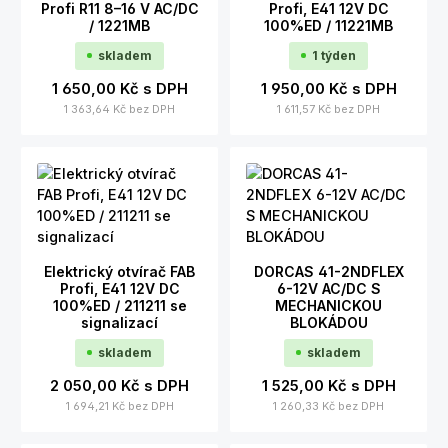
Profi R11 8–16 V AC/DC
Profi, E41 12V DC
/ 1221MB
100%ED / 11221MB
skladem
1 týden
1 650,00 Kč
s DPH
1 950,00 Kč
s DPH
1 363,64 Kč
bez DPH
1 611,57 Kč
bez DPH
Elektrický otvírač FAB
DORCAS 41-2NDFLEX
Profi, E41 12V DC
6-12V AC/DC S
100%ED / 211211 se
MECHANICKOU
signalizací
BLOKÁDOU
skladem
skladem
2 050,00 Kč
s DPH
1 525,00 Kč
s DPH
1 694,21 Kč
bez DPH
1 260,33 Kč
bez DPH