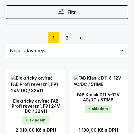
Filtr
1
2
Strana
Strana
FAB Klasik D11 6-12V
AC/DC / 511MB
Elektrický otvírač FAB
Profi reverzní, F91 24V
skladem
DC / 32411
skladem
2 010,00 Kč
s DPH
1 130,00 Kč
s DPH