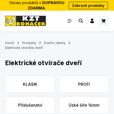
Stovky produktů s
DOPRAVOU
Zobrazit produkty
Přejít na hlavní obsah
ZDARMA
.
Nákup
Domů
Produkty
Dveřní zámky
Elektrické otvírače dveří
Elektrické otvírače dveří
Skip category gallery
KLASIK
PROFI
Příslušenství
Úzké šíře 16mm