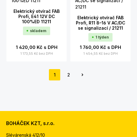
Elektrický otvírač FAB
Profi, E41 12V DC
Elektrický otvírač FAB
100%ED 11211
Profi, R11 8–16 V AC/DC
se signalizací / 21211
skladem
1 týden
1 420,00 Kč
s DPH
1 760,00 Kč
s DPH
1 173,55 Kč
bez DPH
1 454,55 Kč
bez DPH
1
2
Strana
Strana
BOHÁČEK KZT, s.r.o.
Slévárenská 412/10