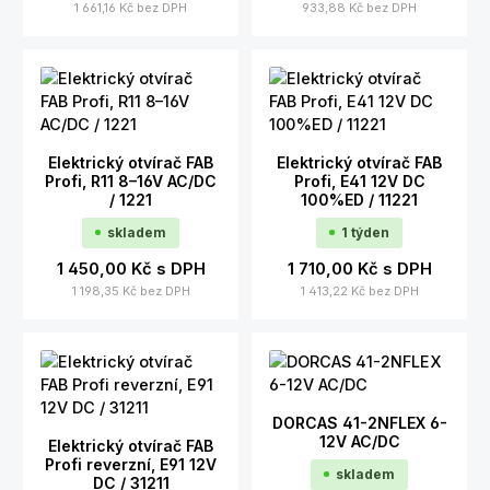
1 661,16 Kč
bez DPH
933,88 Kč
bez DPH
Elektrický otvírač FAB
Elektrický otvírač FAB
Profi, R11 8–16V AC/DC
Profi, E41 12V DC
/ 1221
100%ED / 11221
skladem
1 týden
1 450,00 Kč
s DPH
1 710,00 Kč
s DPH
1 198,35 Kč
bez DPH
1 413,22 Kč
bez DPH
DORCAS 41-2NFLEX 6-
12V AC/DC
Elektrický otvírač FAB
Profi reverzní, E91 12V
skladem
DC / 31211