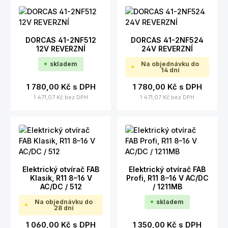
DORCAS 41-2NF512
DORCAS 41-2NF524
12V REVERZNÍ
24V REVERZNÍ
skladem
Na objednávku do
14 dní
1 780,00 Kč
s DPH
1 780,00 Kč
s DPH
1 471,07 Kč
bez DPH
1 471,07 Kč
bez DPH
Elektrický otvírač FAB
Elektrický otvírač FAB
Klasik, R11 8–16 V
Profi, R11 8–16 V AC/DC
AC/DC / 512
/ 1211MB
Na objednávku do
skladem
28 dní
1 060,00 Kč
s DPH
1 350,00 Kč
s DPH