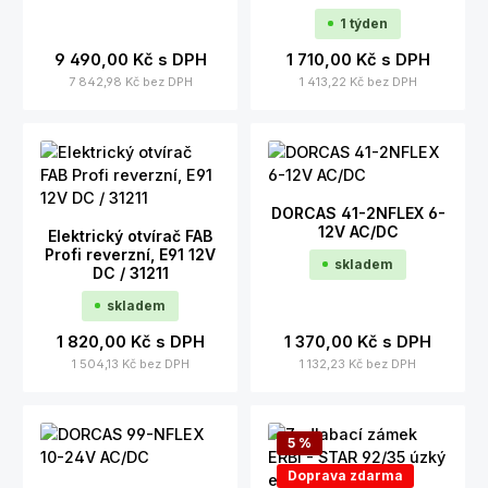
1 týden
9 490,00 Kč
s DPH
1 710,00 Kč
s DPH
7 842,98 Kč
bez DPH
1 413,22 Kč
bez DPH
DORCAS 41-2NFLEX 6-
12V AC/DC
Elektrický otvírač FAB
Profi reverzní, E91 12V
skladem
DC / 31211
skladem
1 820,00 Kč
s DPH
1 370,00 Kč
s DPH
1 504,13 Kč
bez DPH
1 132,23 Kč
bez DPH
5
%
Doprava zdarma