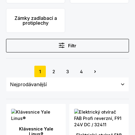
Zámky zadlabací a
protiplechy
Filtr
1
2
3
4
Strana
Strana
Strana
Strana
Klávesnice Yale
Linus®