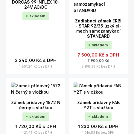
DORCAS 99-NFLEX 10-
24V AC/DC
skladem
Zadlabací zámek ERBI
- STAR 92/35 úzký el-
mech samozamykací
STANDARD
skladem
7 500,00 Kč
s DPH
2 240,00 Kč
s DPH
7 900,00 Kč
1 851,24 Kč
bez DPH
6 198,35 Kč
bez DPH
Zámek přídavný 1572 N
Zámek přídavný FAB
černý s vložkou
Y2T s vložkou
skladem
skladem
1 720,00 Kč
s DPH
1 230,00 Kč
s DPH
1 421,49 Kč
bez DPH
1 016,53 Kč
bez DPH