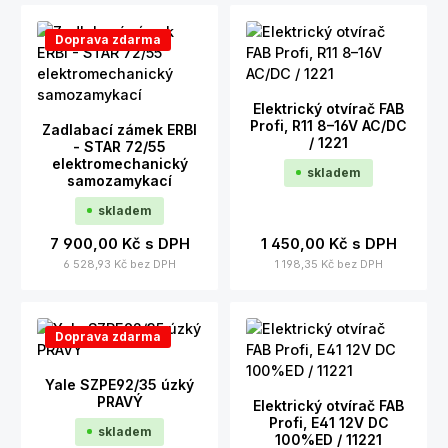
Doprava zdarma
Elektrický otvírač FAB
Profi, R11 8–16V AC/DC
Zadlabací zámek ERBI
/ 1221
- STAR 72/55
elektromechanický
skladem
samozamykací
skladem
7 900,00 Kč
s DPH
1 450,00 Kč
s DPH
6 528,93 Kč
bez DPH
1 198,35 Kč
bez DPH
Doprava zdarma
Yale SZPE92/35 úzký
PRAVÝ
Elektrický otvírač FAB
Profi, E41 12V DC
skladem
100%ED / 11221