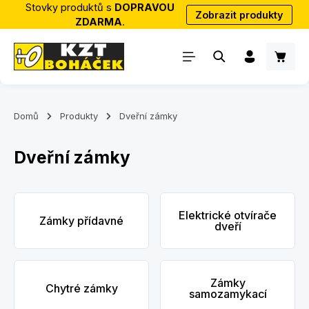
Stovky produktů s
DOPRAVOU
Zobrazit produkty
Přejít na hlavní obsah
ZDARMA
.
Nákup
Domů
Produkty
Dveřní zámky
Dveřní zámky
Skip category gallery
Elektrické otvírače
Zámky přídavné
dveří
Zámky
Chytré zámky
samozamykací