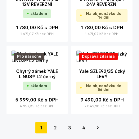
12V REVERZNÍ
24V REVERZNÍ
skladem
Na objednávku do
14 dní
1 780,00 Kč
s DPH
1 780,00 Kč
s DPH
1 471,07 Kč
bez DPH
1 471,07 Kč
bez DPH
Pro náročné
Doprava zdarma
Chytrý zámek YALE
Yale SZLE92/35 úzký
LINUS® L2 černý
LEVÝ
skladem
Na objednávku do
56 dní
5 999,00 Kč
s DPH
9 490,00 Kč
s DPH
4 957,85 Kč
bez DPH
7 842,98 Kč
bez DPH
1
2
3
4
Strana
Strana
Strana
Strana