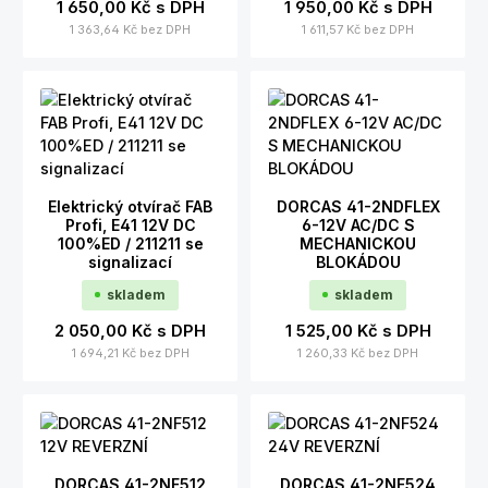
1 650,00 Kč
s DPH
1 950,00 Kč
s DPH
1 363,64 Kč
bez DPH
1 611,57 Kč
bez DPH
Elektrický otvírač FAB
DORCAS 41-2NDFLEX
Profi, E41 12V DC
6-12V AC/DC S
100%ED / 211211 se
MECHANICKOU
signalizací
BLOKÁDOU
skladem
skladem
2 050,00 Kč
s DPH
1 525,00 Kč
s DPH
1 694,21 Kč
bez DPH
1 260,33 Kč
bez DPH
DORCAS 41-2NF512
DORCAS 41-2NF524