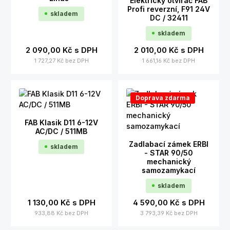
Elektrický otvírač FAB
Profi reverzní, F91 24V
skladem
DC / 32411
skladem
2 090,00 Kč
s DPH
2 010,00 Kč
s DPH
1 727,27 Kč
bez DPH
1 661,16 Kč
bez DPH
Doprava zdarma
FAB Klasik D11 6-12V
AC/DC / 511MB
Zadlabací zámek ERBI
skladem
- STAR 90/50
mechanický
samozamykací
skladem
1 130,00 Kč
s DPH
4 590,00 Kč
s DPH
933,88 Kč
bez DPH
3 793,39 Kč
bez DPH