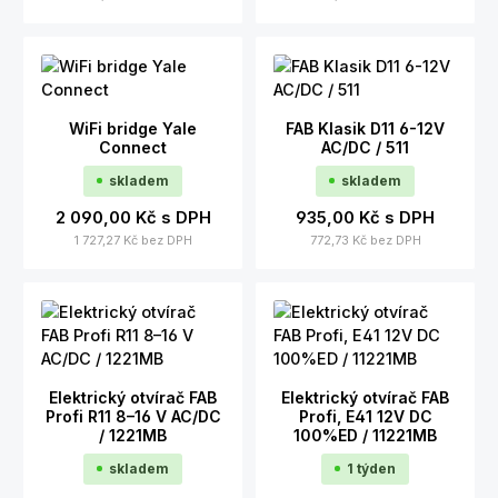
WiFi bridge Yale
FAB Klasik D11 6-12V
Connect
AC/DC / 511
skladem
skladem
2 090,00 Kč
s DPH
935,00 Kč
s DPH
1 727,27 Kč
bez DPH
772,73 Kč
bez DPH
Elektrický otvírač FAB
Elektrický otvírač FAB
Profi R11 8–16 V AC/DC
Profi, E41 12V DC
/ 1221MB
100%ED / 11221MB
skladem
1 týden