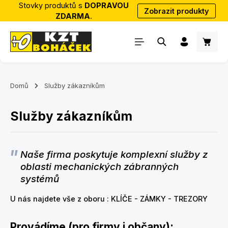
Stovky produktů s
DOPRAVOU
Zobrazit produkty
Přejít na hlavní obsah
ZDARMA
.
Nákup
Domů
Služby zákazníkům
Služby zákazníkům
Naše firma poskytuje komplexní služby z
oblasti mechanických zábranných
systémů
U nás najdete vše z oboru : KLÍČE - ZÁMKY - TREZORY
Provádíme (pro firmy i občany):