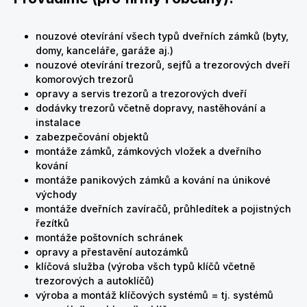
nouzové otevírání všech typů dveřních zámků (byty,
domy, kanceláře, garáže aj.)
nouzové otevírání trezorů, sejfů a trezorových dveří
komorových trezorů
opravy a servis trezorů a trezorových dveří
dodávky trezorů včetně dopravy, nastěhování a
instalace
zabezpečování objektů
montáže zámků, zámkových vložek a dveřního
kování
montáže panikových zámků a kování na únikové
východy
montáže dveřních zavíračů, průhledítek a pojistných
řezítků
montáže poštovních schránek
opravy a přestavění autozámků
klíčová služba (výroba všch typů klíčů včetně
trezorových a autoklíčů)
výroba a montáž klíčových systémů = tj. systémů