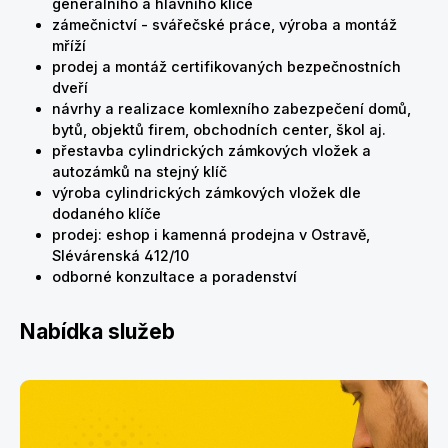
generálního a hlavního klíče
zámečnictví - svářečské práce, výroba a montáž
mříží
prodej a montáž certifikovaných bezpečnostních
dveří
návrhy a realizace komlexního zabezpečení domů,
bytů, objektů firem, obchodních center, škol aj.
přestavba cylindrických zámkových vložek a
autozámků na stejný klíč
výroba cylindrických zámkových vložek dle
dodaného klíče
prodej: eshop i kamenná prodejna v Ostravě,
Slévárenská 412/10
odborné konzultace a poradenství
Nabídka služeb
Otevírání a servis trezorů