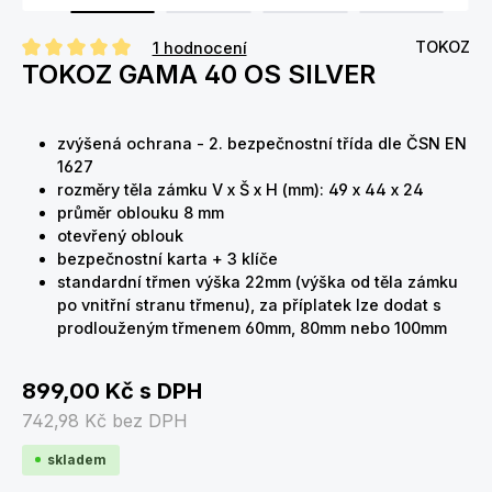
TOKOZ
1 hodnocení
TOKOZ GAMA 40 OS SILVER
Průměrné hodnocení 5 z 5 hvězd
zvýšená ochrana - 2. bezpečnostní třída dle ČSN EN
1627
rozměry těla zámku V x Š x H (mm): 49 x 44 x 24
průměr oblouku 8 mm
otevřený oblouk
bezpečnostní karta + 3 klíče
standardní třmen výška 22mm (výška od těla zámku
po vnitřní stranu třmenu), za příplatek lze dodat s
prodlouženým třmenem 60mm, 80mm nebo 100mm
899,00 Kč
s DPH
742,98 Kč
bez DPH
skladem