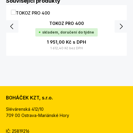
Související produkty
TOKOZ PRO 400
skladem, doručení do týdne
1 951,00 Kč
s DPH
1 612,40 Kč
bez DPH
BOHÁČEK KZT, s.r.o.
Slévárenská 412/10
709 00 Ostrava-Mariánské Hory
IČ: 25819216