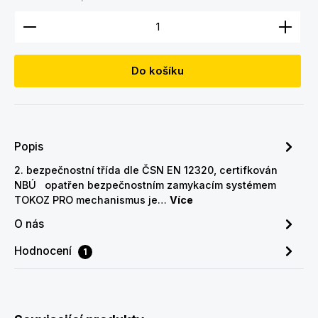
Množství produktu: Zadejte požadované množství
Do košíku
Popis
2. bezpečnostní třída dle ČSN EN 12320, certifkován
NBÚ opatřen bezpečnostním zamykacím systémem
TOKOZ PRO mechanismus je…
Více
O nás
Hodnocení
1
Přeskočit galerii produktů