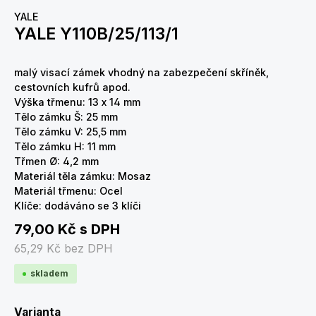
YALE
YALE Y110B/25/113/1
malý visací zámek vhodný na zabezpečení skříněk,
cestovních kufrů apod.
Výška třmenu: 13 x 14 mm
Tělo zámku Š: 25 mm
Tělo zámku V: 25,5 mm
Tělo zámku H: 11 mm
Třmen Ø: 4,2 mm
Materiál těla zámku: Mosaz
Materiál třmenu: Ocel
Klíče: dodáváno se 3 klíči
79,00 Kč
s DPH
65,29 Kč
bez DPH
skladem
Zvolte variantu
Varianta