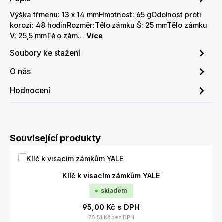
Výška třmenu: 13 x 14 mmHmotnost: 65 gOdolnost proti
korozi: 48 hodinRozměr:Tělo zámku Š: 25 mmTělo zámku
V: 25,5 mmTělo zám…
Více
Soubory ke stažení
O nás
Hodnocení
Přeskočit galerii produktů
Související produkty
Klíč k visacím zámkům YALE
skladem
95,00 Kč
s DPH
78,51 Kč
bez DPH