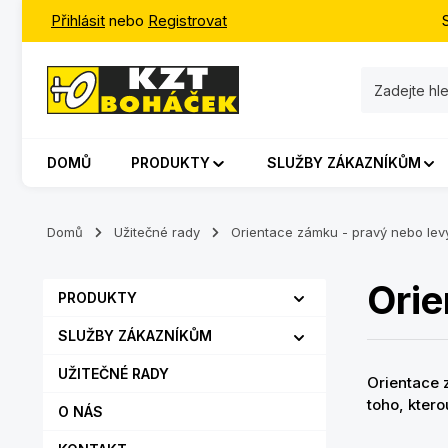
Přihlásit
nebo
Registrovat
jít na hlavní obsah
Přeskočit na vyhledávání
Přeskočit na hlavní navigaci
DOMŮ
PRODUKTY
SLUŽBY ZÁKAZNÍKŮM
Domů
Užitečné rady
Orientace zámku - pravý nebo lev
Orie
PRODUKTY
SLUŽBY ZÁKAZNÍKŮM
UŽITEČNÉ RADY
Orientace 
toho, ktero
O NÁS