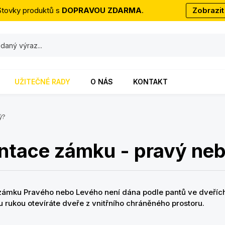
Stovky produktů s
DOPRAVOU ZDARMA
.
Zobrazit
UŽITEČNÉ RADY
O NÁS
KONTAKT
ý?
ntace zámku - pravý neb
zámku Pravého nebo Levého není dána podle pantů ve dveřích
u rukou otevíráte dveře z vnitřního chráněného prostoru.