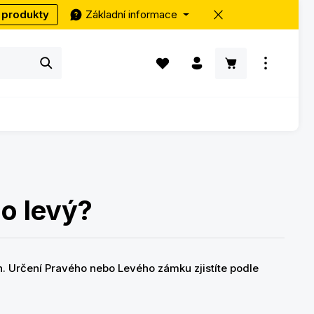
 produkty
Základní informace
Máte 0 položky v seznamu přání
Nákupní košík ob
o levý?
. Určení Pravého nebo Levého zámku zjistíte podle