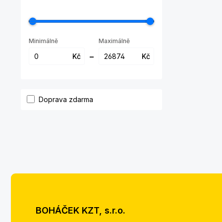
Minimálně
Maximálně
–
Kč
Kč
Přidat filtr: Doprava zdarma
Doprava zdarma
BOHÁČEK KZT, s.r.o.