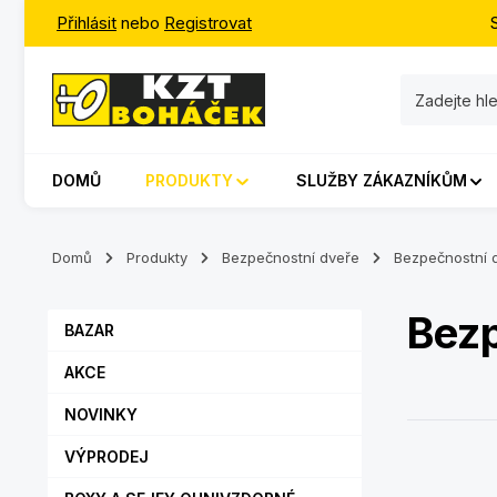
Přihlásit
nebo
Registrovat
jít na hlavní obsah
Přeskočit na vyhledávání
Přeskočit na hlavní navigaci
DOMŮ
PRODUKTY
SLUŽBY ZÁKAZNÍKŮM
Domů
Produkty
Bezpečnostní dveře
Bezpečnostní 
Bez
BAZAR
AKCE
NOVINKY
VÝPRODEJ