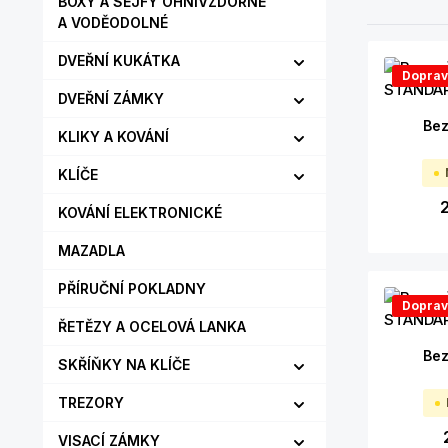
BOXY A SEJFY OHNIVZDORNÉ
A VODĚODOLNÉ
DVEŘNÍ KUKÁTKA
Doprav
DVEŘNÍ ZÁMKY
Bez
KLIKY A KOVÁNÍ
KLÍČE
KOVÁNÍ ELEKTRONICKÉ
MAZADLA
PŘÍRUČNÍ POKLADNY
Doprav
ŘETĚZY A OCELOVÁ LANKA
Bez
SKŘÍŇKY NA KLÍČE
TREZORY
VISACÍ ZÁMKY