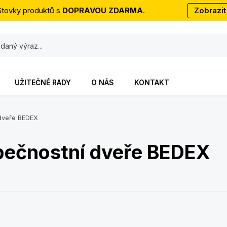
Stovky produktů s
DOPRAVOU ZDARMA
.
Zobrazit
UŽITEČNÉ RADY
O NÁS
KONTAKT
dveře BEDEX
pečnostní dveře BEDEX