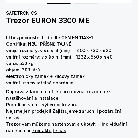
SAFETRONICS
Trezor EURON 3300 ME
III.bezpečnostní třída dle ČSN EN 1143-1
Certifikát NBÚ: PŘÍSNĚ TAJNÉ
vnější rozměry: v x š x hl (mm) 1400 x 730 x 620
vnitřní rozměry: v x š x hl (mm) 1232 x 560 x 440
váha: 550 kg
objem: 303 litrů
elektronický zámek + klíčový zámek
vnitřní uzamykatelná schránka
Doprava zdarma platí jen pro dovoz trezoru bez
nastěhování a instalace
Poradíme vám s výběrem trezoru
Nejsme jen prodejci! Zajišťujeme záruční i pozáruční
servis
Trezor vám můžeme nastěhovat a ukotvit = individuální
nacenění =
kontaktujte nás