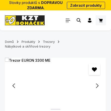
Stovky produktů s
DOPRAVOU
Zobrazit produkty
Přejít na hlavní obsah
ZDARMA
.
Nákup
Domů
Produkty
Trezory
Nábytkové a skříňové trezory
Přeskočit galerii obrázků