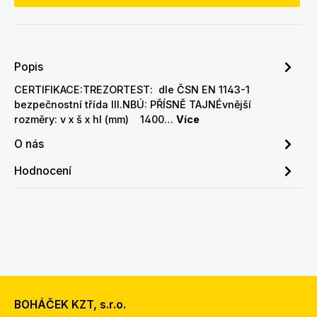
Popis
CERTIFIKACE:TREZORTEST: dle ČSN EN 1143-1
bezpečnostní třída III.NBÚ: PŘÍSNĚ TAJNÉvnější
rozměry: v x š x hl (mm) 1400…
Více
O nás
Hodnocení
BOHÁČEK KZT, s.r.o.