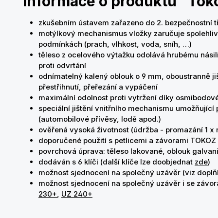
Informace o produktu "Tok
zkušebním ústavem zařazeno do 2. bezpečnostní t
motýlkový mechanismus vložky zaručuje spolehliv
podmínkách (prach, vlhkost, voda, sníh, …)
těleso z ocelového výtažku odolává hrubému násilí
proti odvrtání
odnímatelný kalený oblouk o 9 mm, oboustranně ji
přestřihnutí, přeřezání a vypáčení
maximální odolnost proti vytržení díky osmibodo
speciální jištění vnitřního mechanismu umožňující p
(automobilové přívěsy, lodě apod.)
ověřená vysoká životnost (údržba - promazání 1 x 
doporučené použití s petlicemi a závorami TOKOZ
povrchová úprava: těleso lakované, oblouk galva
dodáván s 6 klíči (další klíče lze doobjednat
zde
)
možnost sjednocení na společný uzávěr (viz doplň
možnost sjednocení na společný uzávěr i se záv
230+
,
UZ 240+