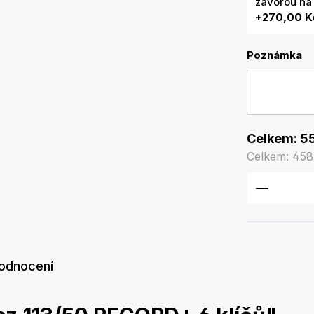
závorou na 
+270,00 K
Poznámka
Celkem:
5
Celkem:
458
Množství
odnocení