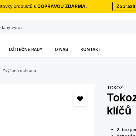
Stovky produktů s
DOPRAVOU ZDARMA
.
Zobrazit
UŽITEČNÉ RADY
O NÁS
KONTAKT
Zvýšená ochrana
TOKOZ
Toko
klíčů
2. bezpe