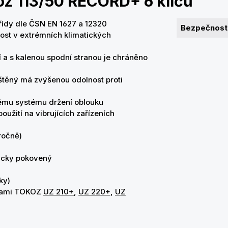
oz 113/50 RECORD+ 6 klíčů"
řídy dle ČSN EN 1627 a 12320
Bezpečnostn
ost v extrémních klimatických
 a s kalenou spodní stranou je chráněno
štěný má zvýšenou odolnost proti
vému systému držení oblouku
oužití na vibrujících zařízeních
ročně)
nicky pokovený
ky)
orami TOKOZ
UZ 210+
,
UZ 220+
,
UZ