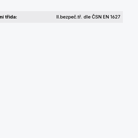
í třída:
II.bezpeč.tř. dle ČSN EN 1627