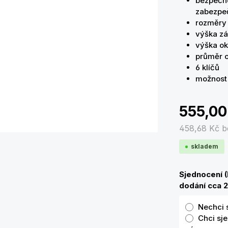
bezpečno
zabezpeč
rozměry 
výška z
výška o
průměr 
6 klíčů
možnost 
555,00
458,68 Kč
b
skladem
Sjednocení 
dodání cca 2
Nechci 
Chci sj