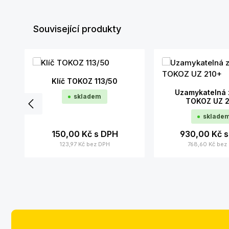
Související produkty
Přeskočit galerii produktů
Klíč TOKOZ 113/50
Uzamykatelná 
skladem
TOKOZ UZ 
sklade
150,00 Kč
s DPH
930,00 Kč
s
123,97 Kč
bez DPH
768,60 Kč
bez