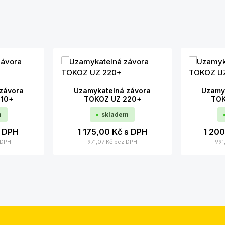
závora
Uzamykatelná závora
Uzamy
210+
TOKOZ UZ 220+
TOK
m
skladem
 DPH
1 175,00 Kč
s DPH
1 20
 DPH
971,07 Kč
bez DPH
991