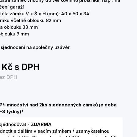
stní zámek vhodný do venkovního prostředí, např. na
ení garáží
těla zámku V x Š x H (mm): 40 x 50 x 34
ámku včetně oblouku 82 mm
ka oblouku 33 mm
oblouku 9 mm
sjednocení na společný uzávěr
 Kč
s DPH
ez DPH
(Při množství nad 2ks sjednocených zámků je doba
-3 týdny)
*
sjednocovat
- ZDARMA
ednotit s dalším visacím zámkem / uzamykatelnou