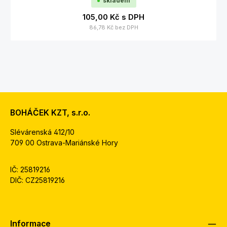
skladem
105,00 Kč
s DPH
86,78 Kč
bez DPH
BOHÁČEK KZT, s.r.o.
Slévárenská 412/10
709 00 Ostrava-Mariánské Hory
IČ: 25819216
DIČ: CZ25819216
Informace