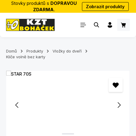
Stovky produktů s
DOPRAVOU
Zobrazit produkty
Přejít na hlavní obsah
ZDARMA
.
Nákup
Domů
Produkty
Vložky do dveří
Klíče volně bez karty
Přeskočit galerii obrázků