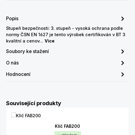
Popis
Stupeň bezpečnosti: 3. stupeň - vysoká ochrana podle
normy ČSN EN 1627 je tento výrobek certifikován v BT 3
kvalitní a cenov…
Více
Soubory ke stažení
O nás
Hodnocení
Přeskočit galerii produktů
Související produkty
Klíč FAB200