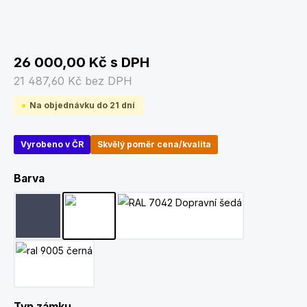
26 000,00 Kč
s DPH
21 487,60 Kč
bez DPH
Na objednávku do 21 dní
Vyrobeno v ČR
Skvělý poměr cena/kvalita
Zvolte variantu
Barva
RAL 7015 Břidlicově šedá
RAL 7035 Světle šedá
RAL 7042 Dopravní šedá
RAL 9005 Černá
Zvolte variantu
Typ zámku