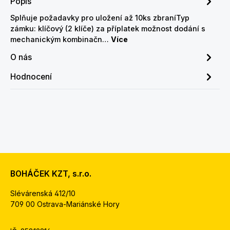
Popis
Splňuje požadavky pro uložení až 10ks zbraníTyp
zámku: klíčový (2 klíče) za příplatek možnost dodání s
mechanickým kombinačn…
Více
O nás
Hodnocení
BOHÁČEK KZT, s.r.o.
Slévárenská 412/10
709 00 Ostrava-Mariánské Hory