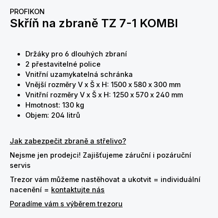
PROFIKON
Skříň na zbraně TZ 7-1 KOMBI
Držáky pro 6 dlouhých zbraní
2 přestavitelné police
Vnitřní uzamykatelná schránka
Vnější rozměry V x Š x H: 1500 x 580 x 300 mm
Vnitřní rozměry V x Š x H: 1250 x 570 x 240 mm
Hmotnost: 130 kg
Objem: 204 litrů
Jak zabezpečit zbraně a střelivo?
Nejsme jen prodejci! Zajišťujeme záruční i pozáruční
servis
Trezor vám můžeme nastěhovat a ukotvit = individuální
nacenění =
kontaktujte nás
Poradíme vám s výběrem trezoru