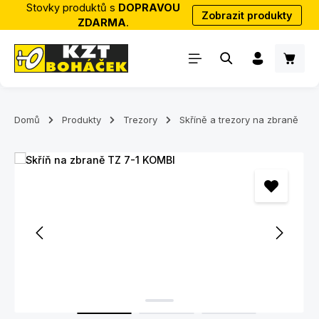
Stovky produktů s
DOPRAVOU
Zobrazit produkty
Přejít na hlavní obsah
ZDARMA
.
Nákup
Domů
Produkty
Trezory
Skříně a trezory na zbraně
Přeskočit galerii obrázků