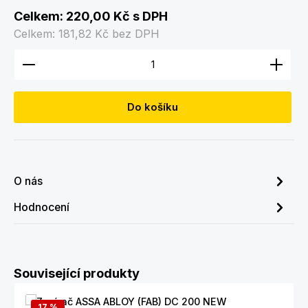
Celkem:
220,00 Kč
s DPH
Celkem:
181,82 Kč
bez DPH
Množství produktu: Zadejte požadované množství
Do košíku
O nás
Hodnocení
Přeskočit galerii produktů
Související produkty
17
%