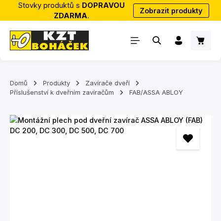
Stovky produktů s
DOPRAVOU
Zobrazit produkty
Přejít na hlavní obsah
ZDARMA
.
Nákup
Domů
Produkty
Zavírače dveří
Příslušenství k dveřním zavíračům
FAB/ASSA ABLOY
Přeskočit galerii obrázků