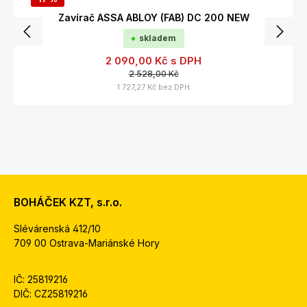
Zavírač ASSA ABLOY (FAB) DC 200 NEW
skladem
2 090,00 Kč
s DPH
2 528,00 Kč
1 727,27 Kč
bez DPH
BOHÁČEK KZT, s.r.o.
Slévárenská 412/10
709 00 Ostrava-Mariánské Hory
IČ: 25819216
DIČ: CZ25819216