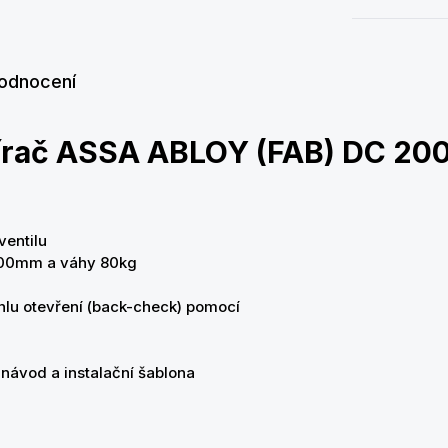
odnocení
vírač ASSA ABLOY (FAB) DC 2
ventilu
1100mm a váhy 80kg
 úhlu otevření (back-check) pomocí
 návod a instalační šablona