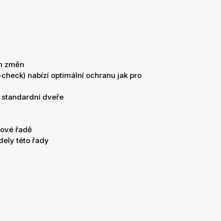
ích změn
check) nabízí optimální ochranu jak pro
 i standardní dveře
tové řadě
ely této řady