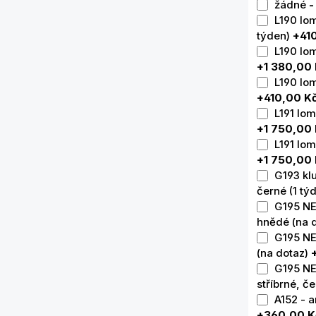
žádné
-
L190 lom
týden)
+41
L190 lo
+1 380,00
L190 lo
+410,00 K
L191 lom
+1 750,00
L191 lom
+1 750,00
G193 klu
černé (1 tý
G195 NE
hnědé (na 
G195 NE
(na dotaz)
G195 NE
stříbrné, č
A152 - a
+360,00 K