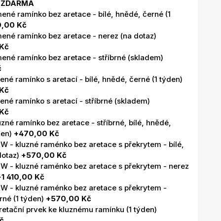
 ZDARMA
ené ramínko bez aretace - bílé, hnědé, černé (1
0,00 Kč
mené ramínko bez aretace - nerez (na dotaz)
 Kč
mené ramínko bez aretace - stříbrné (skladem)
č
ené ramínko s aretací - bílé, hnědé, černé (1 týden)
 Kč
ené ramínko s aretací - stříbrné (skladem)
 Kč
zné ramínko bez aretace - stříbrné, bílé, hnědé,
den)
+470,00 Kč
W - kluzné raménko bez aretace s překrytem - bílé,
dotaz)
+570,00 Kč
W - kluzné raménko bez aretace s překrytem - nerez
+1 410,00 Kč
W - kluzné raménko bez aretace s překrytem -
erné (1 týden)
+570,00 Kč
retační prvek ke kluznému ramínku (1 týden)
č