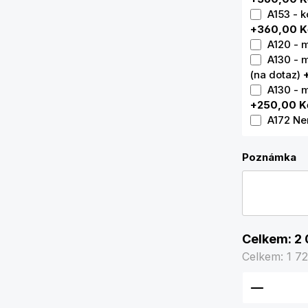
A153 - 
+360,00 K
A120 - 
A130 - m
(na dotaz)
A130 - m
+250,00 K
A172 Ner
Poznámka
Celkem:
2 
Celkem:
1 7
Množství