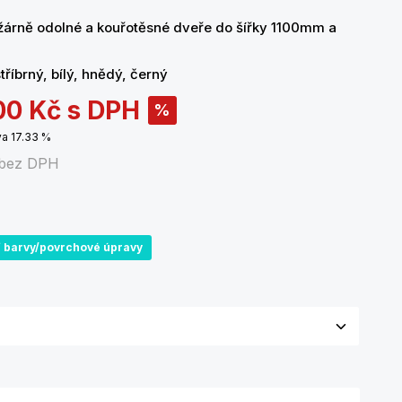
)
žárně odolné a kouřotěsné dveře do šířky 1100mm a
tříbrný, bílý, hnědý, černý
00 Kč
s DPH
%
va 17.33 %
bez DPH
í barvy/povrchové úpravy
olte variantu