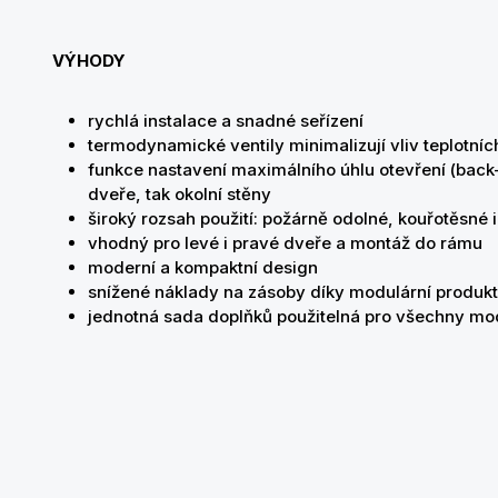
VÝHODY
rychlá instalace a snadné seřízení
termodynamické ventily minimalizují vliv teplotn
funkce nastavení maximálního úhlu otevření (back-
dveře, tak okolní stěny
široký rozsah použití: požárně odolné, kouřotěsné
vhodný pro levé i pravé dveře a montáž do rámu
moderní a kompaktní design
snížené náklady na zásoby díky modulární produk
jednotná sada doplňků použitelná pro všechny mod