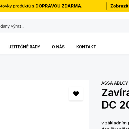
Stovky produktů s
DOPRAVOU ZDARMA
.
Zobrazit
UŽITEČNÉ RADY
O NÁS
KONTAKT
ASSA ABLOY 
Zaví
DC 2
v základním 