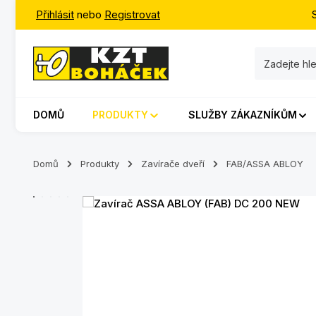
Přihlásit
nebo
Registrovat
jít na hlavní obsah
Přeskočit na vyhledávání
Přeskočit na hlavní navigaci
DOMŮ
PRODUKTY
SLUŽBY ZÁKAZNÍKŮM
Domů
Produkty
Zavírače dveří
FAB/ASSA ABLOY
Přeskočit galerii obrázků