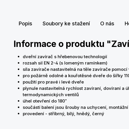
Popis
Soubory ke stažení
O nás
H
Informace o produktu "Za
dveřní zavírač s hřebenovou technologií
rozsah sil EN 2-4 (s lomeným ramínkem)
síla zavírače nastavitelná na těle zavírače pomocí 
pro požárně odolné a kouřotěsné dveře do šířky 
použití pro pravé i levé dveře
plynule nastavitelná rychlost zavíraní, dovíraní a
termodynamických ventilů
úhel otevření do 180˚
součástí balení jsou šrouby na uchycení, montážní
provedení - stříbrný, bílý, hnědý, černý