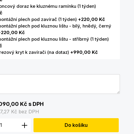
koncový doraz ke kluznému ramínku (1 týden)
č
montážní plech pod zavírač (1 týden)
+220,00 Kč
ontážní plech pod kluznou lištu - bílý, hnědý, černý
+220,00 Kč
ontážní plech pod kluznou lištu - stříbrný (1 týden)
č
ezový kryt k zavírači (na dotaz)
+990,00 Kč
090,00 Kč
s DPH
27,27 Kč
bez DPH
 produktu: Zadejte požadované množstv
Do košíku