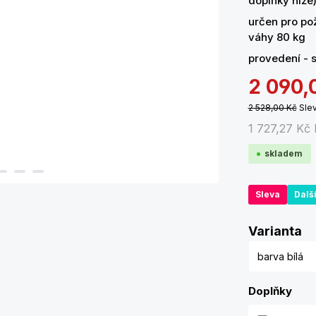
doplňky níže
určen pro po
váhy 80 kg
provedení - s
2 090,
2 528,00 Kč
Sle
1 727,27 Kč
skladem
Sleva
Dalš
Zv
Varianta
Doplňky