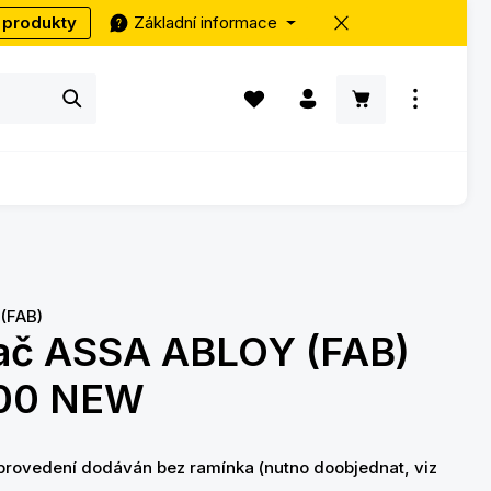
 produkty
Základní informace
Máte 0 položky v seznamu přání
Nákupní košík ob
(FAB)
rač ASSA ABLOY (FAB)
00 NEW
provedení dodáván bez ramínka (nutno doobjednat, viz