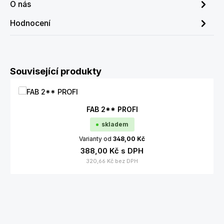
O nás
Hodnocení
Přeskočit galerii produktů
Související produkty
FAB 2** PROFI
skladem
Varianty od
348,00 Kč
388,00 Kč
s DPH
320,66 Kč
bez DPH