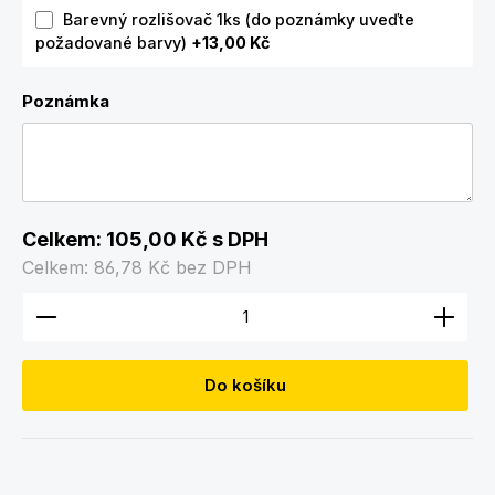
Barevný rozlišovač 1ks (do poznámky uveďte
požadované barvy)
+13,00 Kč
Poznámka
Celkem:
105,00 Kč
s DPH
Celkem:
86,78 Kč
bez DPH
Množství produktu: Zadejte požadované množství
Do košíku