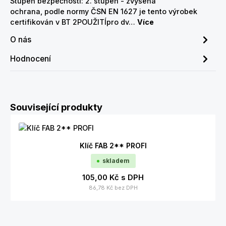
Stupeň bezpečnosti: 2. stupeň - zvýšená
ochrana, podle normy ČSN EN 1627 je tento výrobek
certifikován v BT 2POUŽITÍpro dv…
Více
O nás
Hodnocení
Přeskočit galerii produktů
Související produkty
Klíč FAB 2** PROFI
skladem
105,00 Kč
s DPH
86,78 Kč
bez DPH