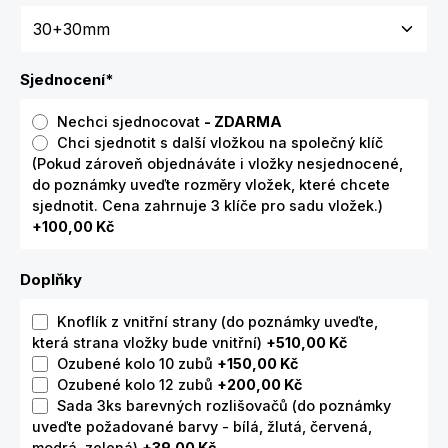
Sjednocení
*
Nechci sjednocovat
- ZDARMA
Chci sjednotit s další vložkou na společný klíč
(Pokud zároveň objednáváte i vložky nesjednocené,
do poznámky uveďte rozměry vložek, které chcete
sjednotit. Cena zahrnuje 3 klíče pro sadu vložek.)
+100,00 Kč
Doplňky
Knoflík z vnitřní strany (do poznámky uveďte,
která strana vložky bude vnitřní)
+510,00 Kč
Ozubené kolo 10 zubů
+150,00 Kč
Ozubené kolo 12 zubů
+200,00 Kč
Sada 3ks barevných rozlišovačů (do poznámky
uveďte požadované barvy - bílá, žlutá, červená,
modrá, zelená)
+39,00 Kč