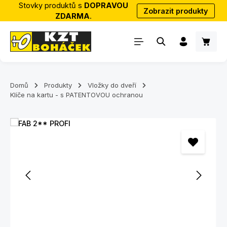
Stovky produktů s
DOPRAVOU
Zobrazit produkty
Přejít na hlavní obsah
ZDARMA
.
Nákup
Domů
Produkty
Vložky do dveří
Klíče na kartu - s PATENTOVOU ochranou
Přeskočit galerii obrázků