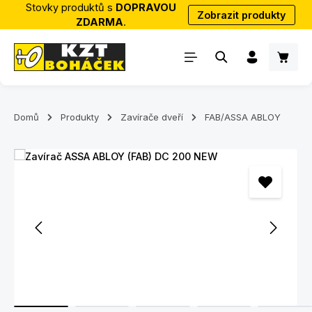
Stovky produktů s
DOPRAVOU
Zobrazit produkty
Přejít na hlavní obsah
ZDARMA
.
Nákup
Domů
Produkty
Zavírače dveří
FAB/ASSA ABLOY
Přeskočit galerii obrázků