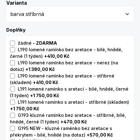
Zvolte variantu
Varianta
Doplňky
žádné
- ZDARMA
L190 lomené ramínko bez aretace - bílé, hnědé,
černé (1 týden)
+410,00 Kč
L190 lomené ramínko bez aretace - nerez (na
dotaz)
+1 380,00 Kč
L190 lomené ramínko bez aretace - stříbrné
(skladem)
+410,00 Kč
L191 lomené ramínko s aretací - bílé, hnědé, černé
(1 týden)
+1 750,00 Kč
L191 lomené ramínko s aretací - stříbrné (skladem)
+1 750,00 Kč
G193 kluzné ramínko bez aretace - stříbrné, bílé,
hnědé, černé (1 týden)
+470,00 Kč
G195 NEW - kluzné raménko bez aretace s
překrytem - bílé, hnědé (na dotaz)
+570,00 Kč