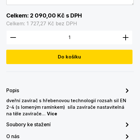
Celkem:
2 090,00 Kč
s DPH
Celkem:
1 727,27 Kč
bez DPH
Množství produktu: Zadejte požadované množství
Do košíku
Popis
dveřní zavírač s hřebenovou technologií rozsah sil EN
2-4 (s lomeným ramínkem) síla zavírače nastavitelná
na těle zavírače…
Více
Soubory ke stažení
O nás