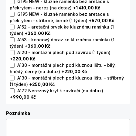
G195 NEW - kluzné raménko bez aretace s
překrytem - nerez (na dotaz)
+1 410,00 Kč
G195 NEW - kluzné raménko bez aretace s
překrytem - stříbrné, černé (1 týden)
+570,00 Kč
A152 - aretační prvek ke kluznému ramínku (1
týden)
+360,00 Kč
A153 - koncový doraz ke kluznému ramínku (1
týden)
+360,00 Kč
A120 - montážní plech pod zavírač (1 týden)
+220,00 Kč
A130 - montážní plech pod kluznou lištu - bílý,
hnědý, černý (na dotaz)
+220,00 Kč
A130 - montážní plech pod kluznou lištu - stříbrný
(1 týden)
+250,00 Kč
A172 Nerezový kryt k zavírači (na dotaz)
+990,00 Kč
Poznámka