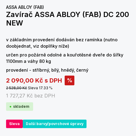
ASSA ABLOY (FAB)
Zavírač ASSA ABLOY (FAB) DC 200
NEW
v základním provedení dodáván bez ramínka (nutno
doobjednat, viz doplňky níže)
určen pro požárně odolné a kouřotěsné dveře do šířky
1100mm a váhy 80 kg
provedení - stříbrný, bílý, hnědý, černý
2 090,00 Kč
s DPH
%
2 528,00 Kč
Sleva 17.33 %
1 727,27 Kč
bez DPH
skladem
Sleva
Další barvy/povrchové úpravy