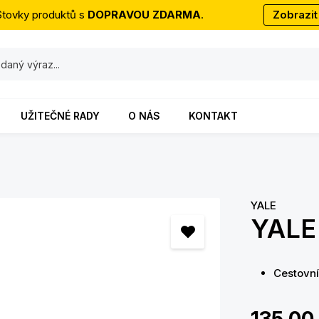
Stovky produktů s
DOPRAVOU ZDARMA
.
Zobrazit
UŽITEČNÉ RADY
O NÁS
KONTAKT
YALE
YALE 
Cestovní