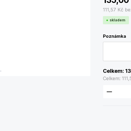
135,00
111,57 Kč
be
skladem
Poznámka
Celkem:
13
Celkem:
111,
Množství