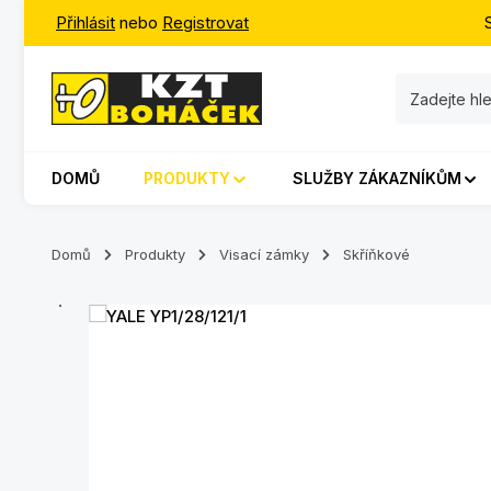
Přihlásit
nebo
Registrovat
jít na hlavní obsah
Přeskočit na vyhledávání
Přeskočit na hlavní navigaci
DOMŮ
PRODUKTY
SLUŽBY ZÁKAZNÍKŮM
Domů
Produkty
Visací zámky
Skříňkové
Přeskočit galerii obrázků