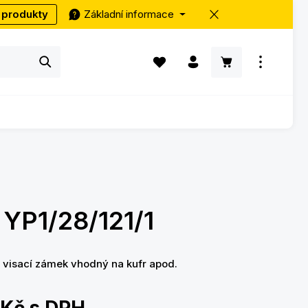
 produkty
Základní informace
Máte 0 položky v seznamu přání
Nákupní košík ob
YP1/28/121/1
 visací zámek vhodný na kufr apod.