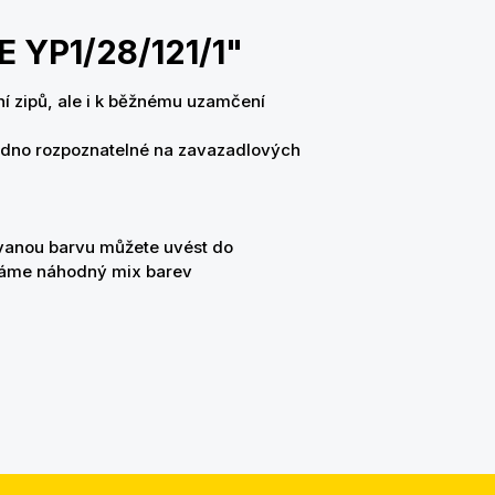
E YP1/28/121/1"
 zipů, ale i k běžnému uzamčení
nadno rozpoznatelné na zavazadlových
ovanou barvu můžete uvést do
íláme náhodný mix barev