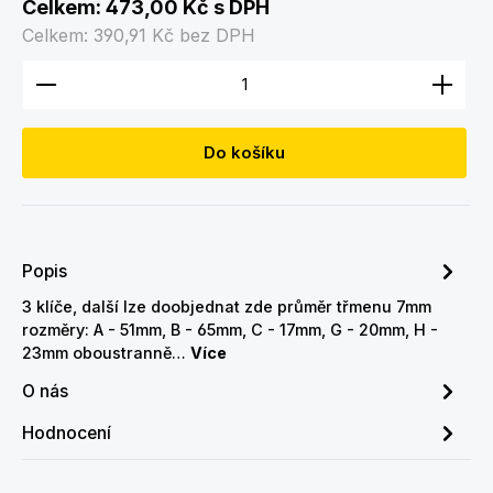
Celkem:
473,00 Kč
s DPH
Celkem:
390,91 Kč
bez DPH
Množství produktu: Zadejte požadované množství
Do košíku
Popis
3 klíče, další lze doobjednat zde průměr třmenu 7mm
rozměry: A - 51mm, B - 65mm, C - 17mm, G - 20mm, H -
23mm oboustranně…
Více
O nás
Hodnocení