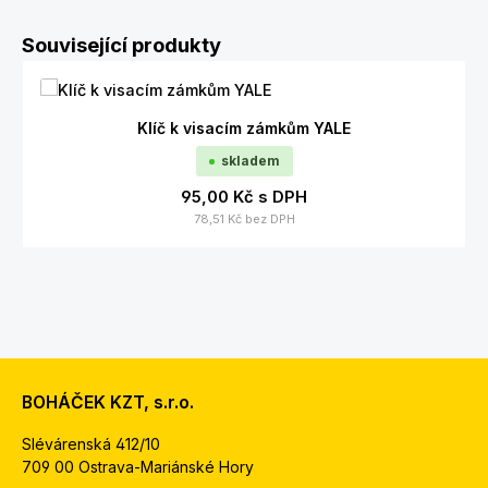
Přeskočit galerii produktů
Související produkty
Klíč k visacím zámkům YALE
skladem
95,00 Kč
s DPH
78,51 Kč
bez DPH
BOHÁČEK KZT, s.r.o.
Slévárenská 412/10
709 00 Ostrava-Mariánské Hory