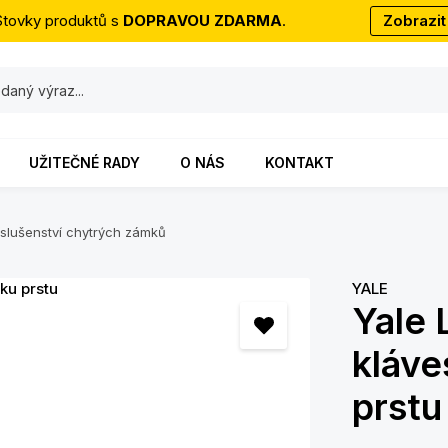
Stovky produktů s
DOPRAVOU ZDARMA
.
Zobrazit
UŽITEČNÉ RADY
O NÁS
KONTAKT
íslušenství chytrých zámků
YALE
Yale 
kláve
prstu