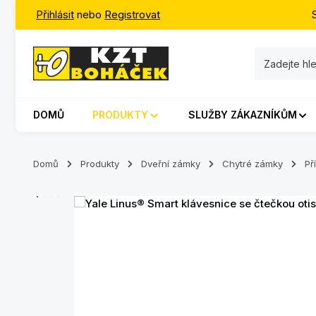
Přihlásit
nebo
Registrovat
jít na hlavní obsah
Přeskočit na vyhledávání
Přeskočit na hlavní navigaci
DOMŮ
PRODUKTY
SLUŽBY ZÁKAZNÍKŮM
Domů
Produkty
Dveřní zámky
Chytré zámky
Př
Přeskočit galerii obrázků