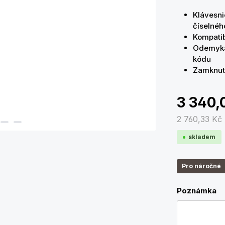
Klávesni
číselnéh
Kompatib
Odemyká
kódu
Zamknutí
3 340,
2 760,33 Kč
skladem
Pro náročné
Poznámka