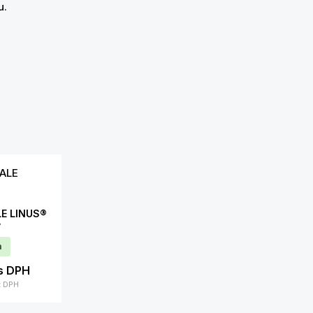
u.
LE LINUS®
ý
m
s DPH
z DPH