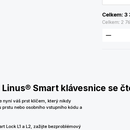
Celkem:
3 
Celkem:
2 7
Množství
 Linus® Smart klávesnice se čt
e nyní váš prst klíčem, který nikdy
 prstu nebo osobního vstupního kódu a
t Lock L1 a L2, zažijte bezproblémový