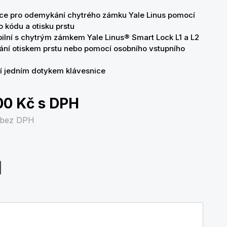
ce pro odemykání chytrého zámku Yale Linus pomocí
o kódu a otisku prstu
ilní s chytrým zámkem Yale Linus® Smart Lock L1 a L2
ní otiskem prstu nebo
pomocí osobního vstupního
 jedním dotykem klávesnice
00 Kč
s DPH
bez DPH