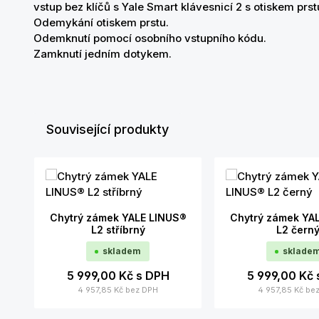
vstup bez klíčů s Yale Smart klávesnicí 2 s otiskem prst
Odemykání otiskem prstu.
Odemknutí pomocí osobního vstupního kódu.
Zamknutí jedním dotykem.
Související produkty
Přeskočit galerii produktů
Chytrý zámek YALE LINUS®
Chytrý zámek YA
L2 stříbrný
L2 čern
skladem
sklade
5 999,00 Kč
s DPH
5 999,00 Kč
4 957,85 Kč
bez DPH
4 957,85 Kč
be