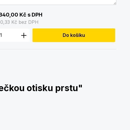
340,00 Kč
s DPH
60,33 Kč
bez DPH
 produktu: Zadejte požadované množstv
Do košíku
ečkou otisku prstu"