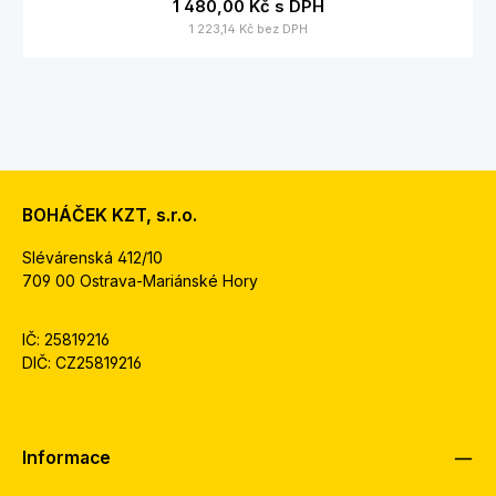
1 480,00 Kč
s DPH
1 223,14 Kč
bez DPH
BOHÁČEK KZT, s.r.o.
Slévárenská 412/10
709 00 Ostrava-Mariánské Hory
IČ: 25819216
DIČ: CZ25819216
Informace