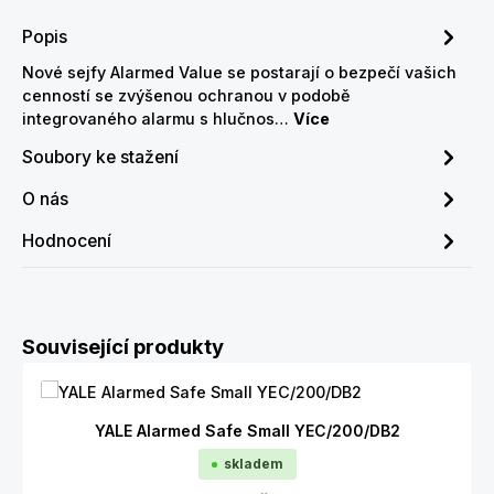
Popis
Nové sejfy Alarmed Value se postarají o bezpečí vašich
cenností se zvýšenou ochranou v podobě
integrovaného alarmu s hlučnos…
Více
Soubory ke stažení
O nás
Hodnocení
Přeskočit galerii produktů
Související produkty
YALE Alarmed Safe Small YEC/200/DB2
skladem