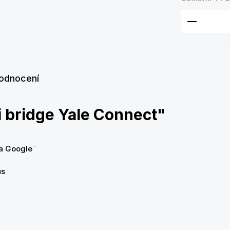
Množství
odnocení
 bridge Yale Connect"
 a Google¨
us