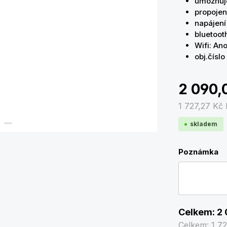
umožňuje
propojení
napájen
bluetoot
Wifi: An
obj.čísl
2 090,
1 727,27 Kč
skladem
Poznámka
Celkem:
2 
Celkem:
1 7