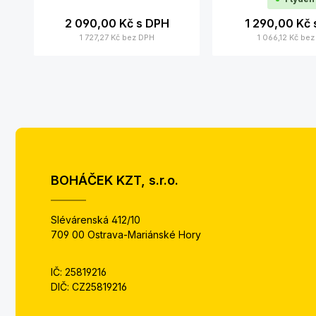
2 090,00 Kč
s DPH
1 290,00 Kč
1 727,27 Kč
bez DPH
1 066,12 Kč
bez
BOHÁČEK KZT, s.r.o.
Slévárenská 412/10
709 00 Ostrava-Mariánské Hory
IČ: 25819216
DIČ: CZ25819216