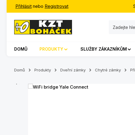
Přihlásit
nebo
Registrovat
jít na hlavní obsah
Přeskočit na vyhledávání
Přeskočit na hlavní navigaci
DOMŮ
PRODUKTY
SLUŽBY ZÁKAZNÍKŮM
Domů
Produkty
Dveřní zámky
Chytré zámky
Př
Přeskočit galerii obrázků