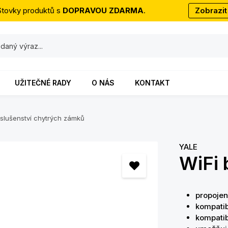
Stovky produktů s
DOPRAVOU ZDARMA
.
Zobrazit
UŽITEČNÉ RADY
O NÁS
KONTAKT
íslušenství chytrých zámků
YALE
WiFi 
propojen
kompatib
kompatib