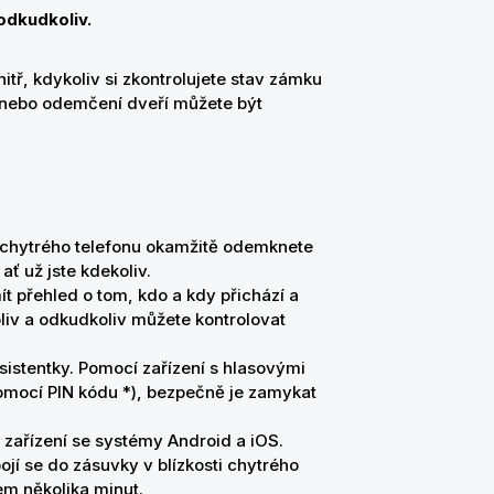
odkudkoliv.
itř, kdykoliv si zkontrolujete stav zámku
nebo odemčení dveří můžete být
o chytrého telefonu okamžitě odemknete
ť už jste kdekoliv.
t přehled o tom, kdo a kdy přichází a
liv a odkudkoliv můžete kontrolovat
sistentky. Pomocí zařízení s hlasovými
omocí PIN kódu *), bezpečně je zamykat
o zařízení se systémy Android a iOS.
jí se do zásuvky v blízkosti chytrého
m několika minut.