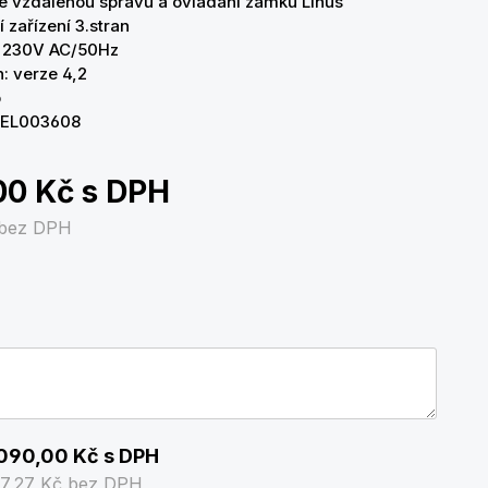
 vzdálenou správu a ovládání zámku Linus
 zařízení 3.stran
í 230V AC/50Hz
h: verze 4,2
o
o EL003608
00 Kč
s DPH
bez DPH
090,00 Kč
s DPH
27,27 Kč
bez DPH