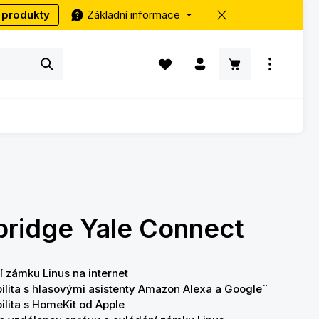
 produkty
Základní informace
Máte 0 položky v seznamu přání
Nákupní košík ob
bridge Yale Connect
í zámku Linus na internet
ilita s hlasovými asistenty Amazon Alexa a Google¨
ilita s HomeKit od Apple