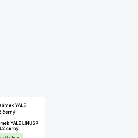
ámek YALE LINUS®
L2 černý
skladem