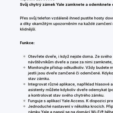
Svůj chytrý zámek Yale zamknete a odemknete 
Přes svůj telefon vzdáleně ihned pustíte hosty dovn
a díky okamžitým upozorněním na každé zamčení 
klidnější.
Funkce:
Otevřete dveře, i když nejste doma. Ze svéh
návštěvníkům dveře a zase za nimi zamknete, a
Monitorujte přístup odkudkoliv. Vždy budete mí
jestli jsou dveře zamčené či odemčené. Kdyko
stav zámku.
Integrovat různé aplikace, například hlasové a
asistenty můžete kdykoliv dveře odemykat (p
a kontrolovat stav svého chytrého zámku.
Funguje s aplikací Yale Access. K dispozici pr
Jednoduché nastavení v několika krocích. Připo
zámku Yale a napojí se na domácí Wi-Fi® běhe