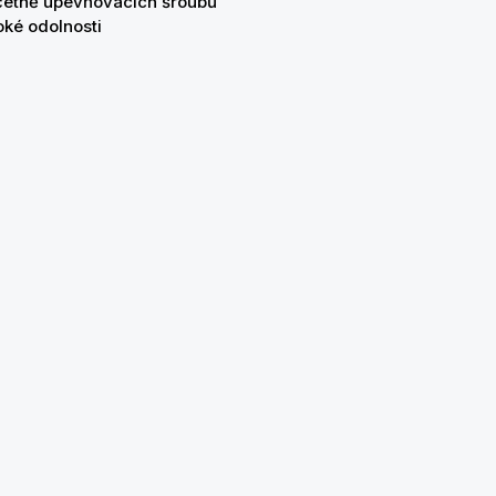
četně upevňovacích šroubů
ké odolnosti