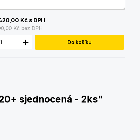
420,00 Kč
s DPH
00,00 Kč
bez DPH
 produktu: Zadejte požadované množstv
Do košíku
20+ sjednocená - 2ks"