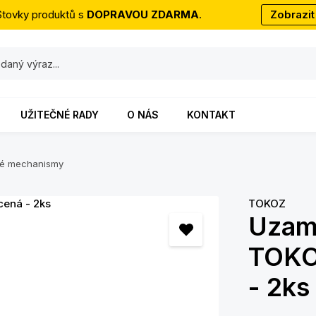
Stovky produktů s
DOPRAVOU ZDARMA
.
Zobrazit
UŽITEČNÉ RADY
O NÁS
KONTAKT
lné mechanismy
TOKOZ
Uzam
TOKO
- 2ks