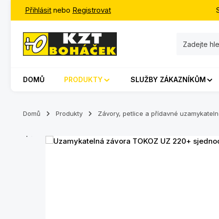
Přihlásit
nebo
Registrovat
jít na hlavní obsah
Přeskočit na vyhledávání
Přeskočit na hlavní navigaci
DOMŮ
PRODUKTY
SLUŽBY ZÁKAZNÍKŮM
Domů
Produkty
Závory, petlice a přídavné uzamykate
Přeskočit galerii obrázků