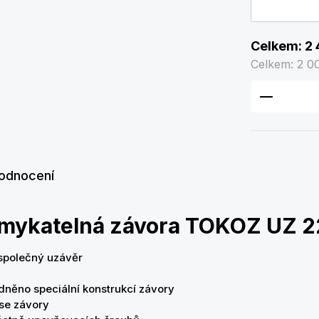
Celkem:
2 
Celkem:
2 0
Množství
odnocení
amykatelná závora TOKOZ UZ 2
společný uzávěr
ěno speciální konstrukcí závory
ese závory