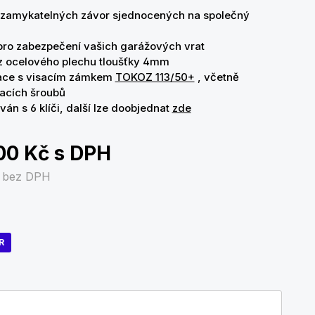
uzamykatelných závor sjednocených na společný
ro zabezpečení vašich garážových vrat
 ocelového plechu tloušťky 4mm
ace s visacím zámkem
TOKOZ 113/50+
, včetně
acích šroubů
ván s 6 klíči, další lze doobjednat
zde
00 Kč
s DPH
č
bez DPH
R