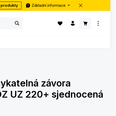
 produkty
Základní informace
Máte 0 položky v seznamu přání
Nákupní košík ob
ykatelná závora
Z UZ 220+ sjednocená