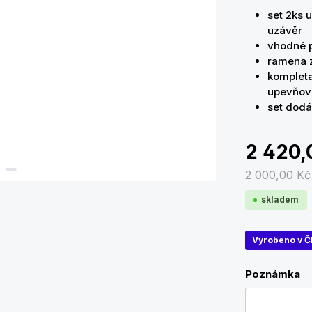
set 2ks 
uzávěr
vhodné p
ramena z
komplet
upevňov
set dodá
2 420,
2 000,00 K
skladem
Vyrobeno v Č
Poznámka