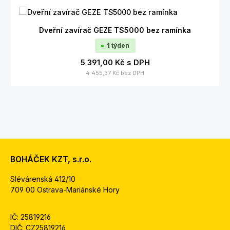
Dveřní zavírač GEZE TS5000 bez ramínka
1 týden
5 391,00 Kč
s DPH
4 455,37 Kč
bez DPH
BOHÁČEK KZT, s.r.o.
Slévárenská 412/10
709 00 Ostrava-Mariánské Hory
IČ: 25819216
DIČ: CZ25819216