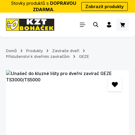
Stovky produktů s
DOPRAVOU
Zobrazit produkty
Přejít na hlavní obsah
ZDARMA
.
Nákup
Domů
Produkty
Zavírače dveří
Příslušenství k dveřním zavíračům
GEZE
Přeskočit galerii obrázků