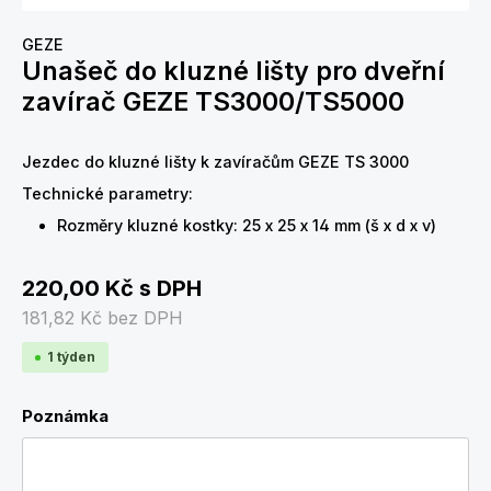
GEZE
Unašeč do kluzné lišty pro dveřní
zavírač GEZE TS3000/TS5000
Jezdec do kluzné lišty k zavíračům GEZE TS 3000
Technické parametry:
Rozměry kluzné kostky: 25 x 25 x 14 mm (š x d x v)
220,00 Kč
s DPH
181,82 Kč
bez DPH
1 týden
Poznámka