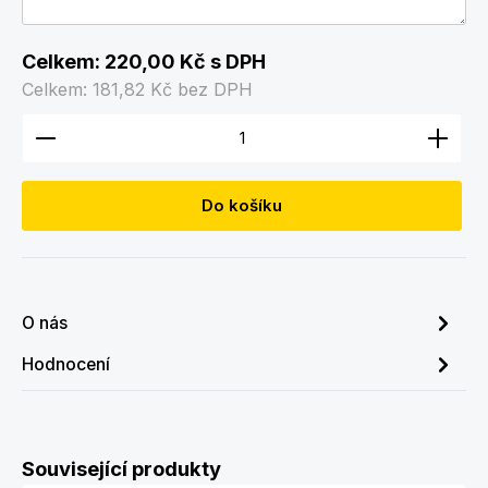
Celkem:
220,00 Kč
s DPH
Celkem:
181,82 Kč
bez DPH
Množství produktu: Zadejte požadované množství
Do košíku
O nás
Hodnocení
Přeskočit galerii produktů
Související produkty