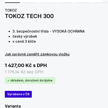
TOKOZ
TOKOZ TECH 300
3. bezpečnostní třída - VYSOKÁ OCHRANA
český výrobek
v ceně 3 klíče
Jak správně zaměřit zámkovou vložku
1 427,00 Kč
s DPH
1 179,34 Kč
bez DPH
skladem, doručení do týdne
Vyrobeno v ČR
Zvolte variantu
Varianta