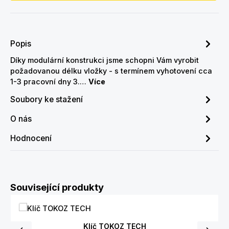
Popis
Díky modulární konstrukci jsme schopni Vám vyrobit
požadovanou délku vložky - s termínem vyhotovení cca
1-3 pracovní dny 3.…
Více
Soubory ke stažení
O nás
Hodnocení
Přeskočit galerii produktů
Související produkty
Klíč TOKOZ TECH