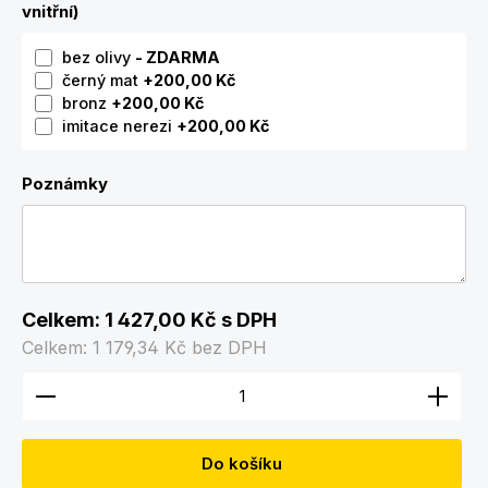
vnitřní)
bez olivy
- ZDARMA
černý mat
+200,00 Kč
bronz
+200,00 Kč
imitace nerezi
+200,00 Kč
Poznámky
Celkem:
1 427,00 Kč
s DPH
Celkem:
1 179,34 Kč
bez DPH
Množství produktu: Zadejte požadované množství
Do košíku