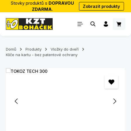
Stovky produktů s
DOPRAVOU
Zobrazit produkty
Přejít na hlavní obsah
ZDARMA
.
Nákup
Domů
Produkty
Vložky do dveří
Klíče na kartu - bez patentové ochrany
Přeskočit galerii obrázků