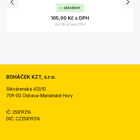
skladem
105,00 Kč
s DPH
86,78 Kč
bez DPH
BOHÁČEK KZT, s.r.o.
Slévárenská 412/10
709 00 Ostrava-Mariánské Hory
IČ: 25819216
DIČ: CZ25819216