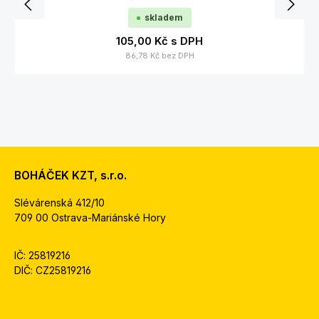
skladem
105,00 Kč
s DPH
86,78 Kč
bez DPH
BOHÁČEK KZT, s.r.o.
Slévárenská 412/10
709 00 Ostrava-Mariánské Hory
IČ: 25819216
DIČ: CZ25819216