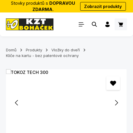
Stovky produktů s
DOPRAVOU
Zobrazit produkty
Přejít na hlavní obsah
ZDARMA
.
Nákup
Domů
Produkty
Vložky do dveří
Klíče na kartu - bez patentové ochrany
Přeskočit galerii obrázků