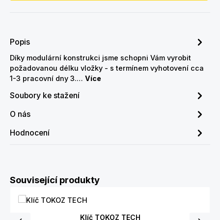
Popis
Díky modulární konstrukci jsme schopni Vám vyrobit
požadovanou délku vložky - s termínem vyhotovení cca
1-3 pracovní dny 3.…
Více
Soubory ke stažení
O nás
Hodnocení
Přeskočit galerii produktů
Související produkty
Klíč TOKOZ TECH