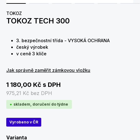
TOKOZ
TOKOZ TECH 300
3. bezpečnostní třída - VYSOKÁ OCHRANA
český výrobek
v ceně 3 klíče
Jak správně zaměřit zámkovou vložku
1 180,00 Kč
s DPH
975,21 Kč
bez DPH
skladem, doručení do týdne
Vyrobeno v ČR
Zvolte variantu
Varianta