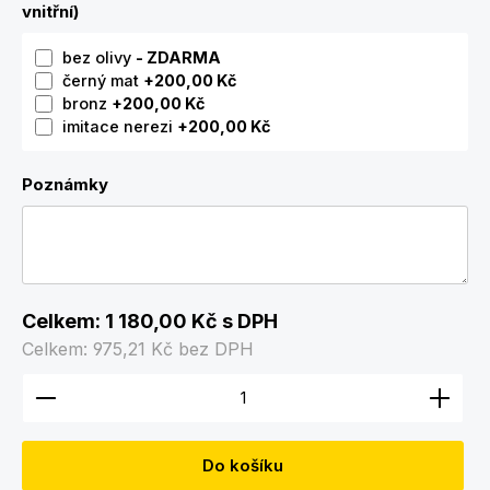
vnitřní)
bez olivy
- ZDARMA
černý mat
+200,00 Kč
bronz
+200,00 Kč
imitace nerezi
+200,00 Kč
Poznámky
Celkem:
1 180,00 Kč
s DPH
Celkem:
975,21 Kč
bez DPH
Množství produktu: Zadejte požadované množství
Do košíku