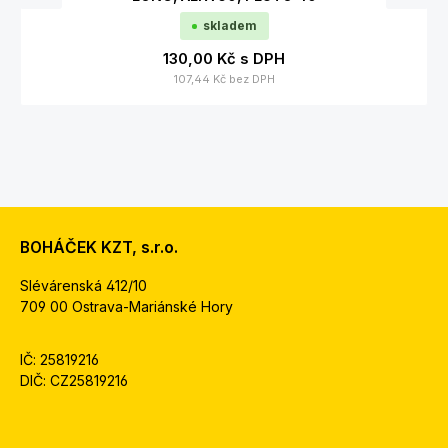
skladem
130,00 Kč
s DPH
107,44 Kč
bez DPH
BOHÁČEK KZT, s.r.o.
Slévárenská 412/10
709 00 Ostrava-Mariánské Hory
IČ: 25819216
DIČ: CZ25819216