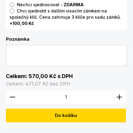
Nechci sjednocovat
- ZDARMA
Chci sjednotit s dalším visacím zámkem na
společný klíč. Cena zahrnuje 3 klíče pro sadu zámků.
+100,00 Kč
Poznámka
Celkem:
570,00 Kč
s DPH
Celkem:
471,07 Kč
bez DPH
Množství produktu: Zadejte požadované množství
Do košíku