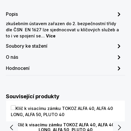
Popis
zkušebním ústavem zařazen do 2. bezpečnostní třídy
dle ČSN EN 1627 lze sjednocovat u klíčových služeb a
to i ve spojení se…
Více
Soubory ke stažení
O nás
Hodnocení
Přeskočit galerii produktů
Související produkty
Klíč k visacímu zámku TOKOZ ALFA 40, ALFA 40
LONG, ALFA 50, PLUTO 40