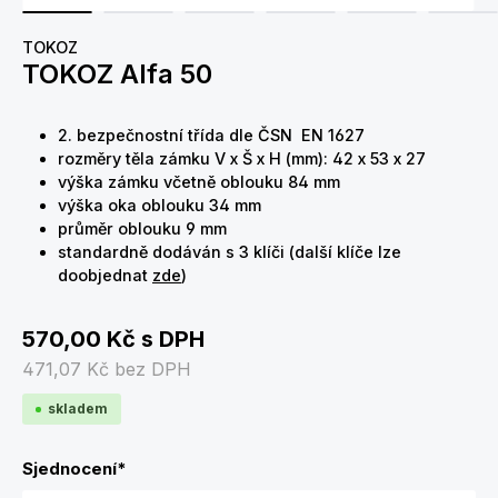
TOKOZ
TOKOZ Alfa 50
2. bezpečnostní třída dle ČSN EN 1627
rozměry těla zámku V x Š x H (mm): 42 x 53 x 27
výška zámku včetně oblouku 84 mm
výška oka oblouku 34 mm
průměr oblouku 9 mm
standardně dodáván s 3 klíči (další klíče lze
doobjednat
zde
)
570,00 Kč
s DPH
471,07 Kč
bez DPH
skladem
Sjednocení
*