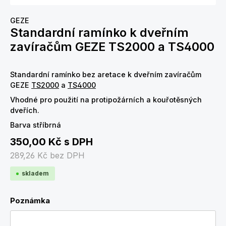
GEZE
Standardní ramínko k dveřním
zavíračům GEZE TS2000 a TS4000
Standardní ramínko bez aretace k dveřním zavíračům
GEZE
TS2000
a
TS4000
Vhodné pro použití
na protipožárních a kouřotěsných
dveřích.
Barva stříbrná
350,00 Kč
s DPH
289,26 Kč
bez DPH
skladem
Poznámka