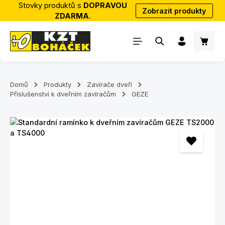
Stovky produktů s
DOPRAVOU
Zobrazit produkty
Přejít na hlavní obsah
ZDARMA
.
Nákup
Domů
Produkty
Zavírače dveří
Příslušenství k dveřním zavíračům
GEZE
Přeskočit galerii obrázků