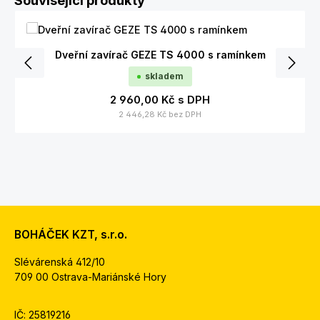
Související produkty
Dveřní zavírač GEZE TS 4000 s ramínkem
skladem
2 960,00 Kč
s DPH
2 446,28 Kč
bez DPH
BOHÁČEK KZT, s.r.o.
Slévárenská 412/10
709 00 Ostrava-Mariánské Hory
IČ: 25819216