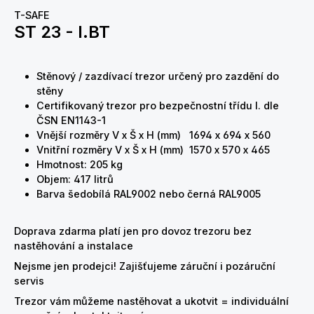
T-SAFE
ST 23 - I.BT
Stěnový / zazdívací trezor určený pro zazdění do
stěny
Certifikovaný trezor pro bezpečnostní třídu I. dle
ČSN EN1143-1
Vnější rozměry
V x Š x H
(mm) 1694 x 694 x 560
Vnitřní rozměry
V x Š x H
(mm) 1570 x 570 x 465
Hmotnost: 205 kg
Objem: 417 litrů
Barva šedobílá RAL9002 nebo černá RAL9005
Doprava zdarma platí jen pro dovoz trezoru bez
nastěhování a instalace
Nejsme jen prodejci! Zajišťujeme záruční i pozáruční
servis
Trezor vám můžeme nastěhovat a ukotvit = individuální