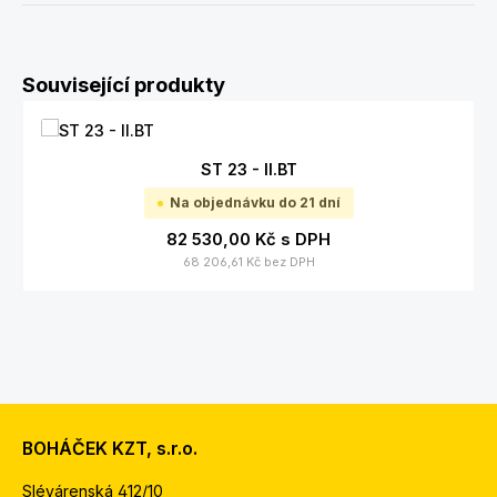
Přeskočit galerii produktů
Související produkty
ST 23 - II.BT
Na objednávku do 21 dní
82 530,00 Kč
s DPH
68 206,61 Kč
bez DPH
BOHÁČEK KZT, s.r.o.
Slévárenská 412/10