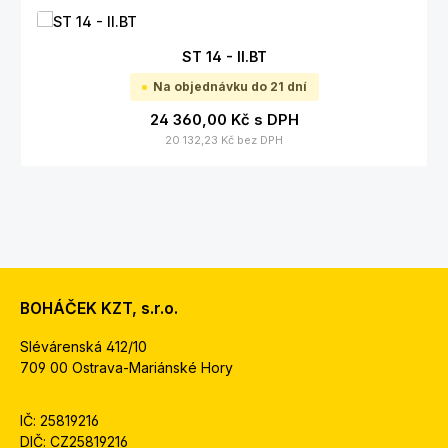
ST 14 - II.BT
Na objednávku do 21 dní
24 360,00 Kč
s DPH
20 132,23 Kč
bez DPH
BOHÁČEK KZT, s.r.o.
Slévárenská 412/10
709 00 Ostrava-Mariánské Hory
IČ: 25819216
DIČ: CZ25819216