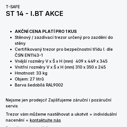
T-SAFE
ST 14 - I.BT AKCE
AKČNÍ CENA PLATÍ PRO 1 KUS
Stěnový / zazdívací trezor určený pro zazdění do
stěny
Certifikovaný trezor pro bezpečnostní třídu I. dle
ČSN EN1143-1
Vnější rozměry
V x Š x H
(mm) 409 x 449 x 345
Vnitřní rozměry
V x Š x H
(mm) 310 x 350 x 245
Hmotnost: 33 kg
Objem: 27 litrů
Barva šedobílá RAL9002
Nejsme jen prodejci! Zajišťujeme záruční i pozáruční
servis
Trezor vám můžeme nastěhovat a ukotvit = individuální
nacenění =
kontaktujte nás