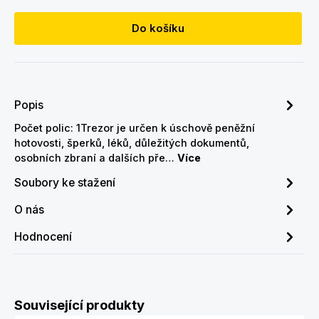
Do košíku
Popis
Počet polic: 1Trezor je určen k úschově peněžní
hotovosti, šperků, léků, důležitých dokumentů,
osobních zbraní a dalších pře…
Více
Soubory ke stažení
O nás
Hodnocení
Přeskočit galerii produktů
Související produkty