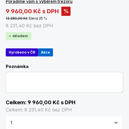
Poradíme vám s výběrem trezoru
9 960,00 Kč
s DPH
%
13 280,00 Kč
Sleva 25 %
8 231,40 Kč
bez DPH
skladem
Vyrobeno v ČR
Akce
Poznámka
Celkem:
9 960,00 Kč
s DPH
Celkem:
8 231,40 Kč
bez DPH
Množství produktu: Zadejte požadované množství