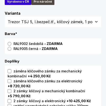
Vyrobeno v ČR
Pro náročné
Zvolte variantu
Varianta
Barva
*
RAL9002 šedobílá
- ZDARMA
RAL9005 černá
- ZDARMA
Doplňky
záměna klíčového zámku za mechanický
kombinační
+4 250,00 Kč
záměna klíčového zámku za elektronický
+8 720,00 Kč
2 zámky: klíčový a mechanický kombinační
+5 790,00 Kč
2 zámky: klíčový a elektronický
+10 425,00 Kč
vnitřní uzamykatelná schránka výška 210mm