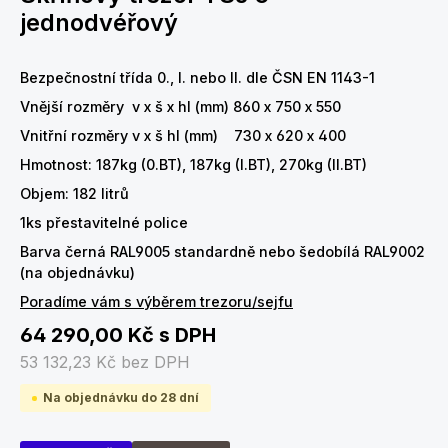
jednodvéřový
Bezpečnostní třída 0., I. nebo II. dle ČSN EN 1143-1
Vnější rozměry v x š x hl (mm) 860 x 750 x 550
Vnitřní rozměry v x š hl (mm) 730 x 620 x 400
Hmotnost: 187kg (0.BT), 187kg (I.BT), 270kg (II.BT)
Objem: 182 litrů
1ks přestavitelné police
Barva černá RAL9005 standardně nebo šedobílá RAL9002
(na objednávku)
Poradíme vám s výběrem trezoru/sejfu
64 290,00 Kč
s DPH
53 132,23 Kč
bez DPH
Na objednávku do 28 dní