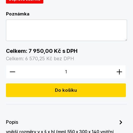
Poznámka
Celkem:
7 950,00 Kč
s DPH
Celkem:
6 570,25 Kč
bez DPH
Množství produktu: Zadejte požadované množství
Do košíku
Popis
vnější rozměry v x š x hl (mm) 550 x 300 x 140 vnitřní