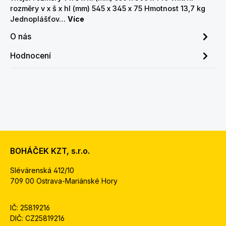
rozměry v x š x hl (mm) 545 x 345 x 75 Hmotnost 13,7 kg
Jednoplášťov…
Více
O nás
Hodnocení
BOHÁČEK KZT, s.r.o.
Slévárenská 412/10
709 00 Ostrava-Mariánské Hory
IČ: 25819216
DIČ: CZ25819216