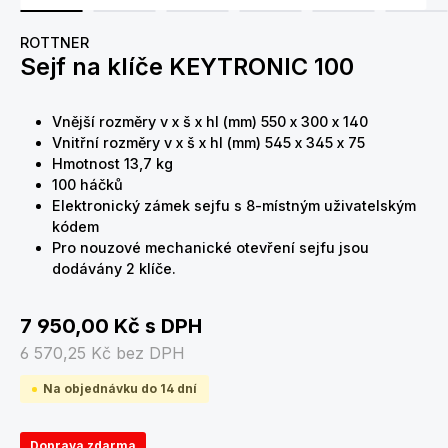
ROTTNER
Sejf na klíče KEYTRONIC 100
Vnější rozměry v x š x hl (mm) 550 x 300 x 140
Vnitřní rozměry v x š x hl (mm) 545 x 345 x 75
Hmotnost 13,7 kg
100 háčků
Elektronický zámek sejfu s 8-místným uživatelským
kódem
Pro nouzové mechanické otevření sejfu jsou
dodávány 2 klíče.
7 950,00 Kč
s DPH
6 570,25 Kč
bez DPH
Na objednávku do 14 dní
Doprava zdarma