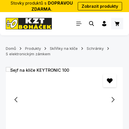
Stovky produktů s
DOPRAVOU
Zobrazit produkty
Přejít na hlavní obsah
ZDARMA
.
Nákup
Domů
Produkty
Skříňky na klíče
Schránky
S elektronickým zámkem
Přeskočit galerii obrázků