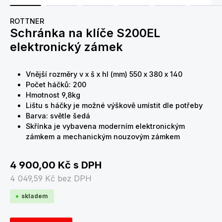
ROTTNER
Schránka na klíče S200EL
elektronický zámek
Vnější rozměry v x š x hl (mm) 550 x 380 x 140
Počet háčků: 200
Hmotnost 9,8kg
Lištu s háčky je možné výškově umístit dle potřeby
Barva: světle šedá
Skřínka je vybavena moderním elektronickým
zámkem a mechanickým nouzovým zámkem
4 900,00 Kč
s DPH
4 049,59 Kč
bez DPH
skladem