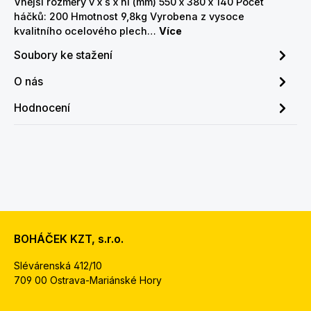
Vnější rozměry v x š x hl (mm) 550 x 380 x 140 Počet
háčků: 200 Hmotnost 9,8kg Vyrobena z vysoce
kvalitního ocelového plech…
Více
Soubory ke stažení
O nás
Hodnocení
BOHÁČEK KZT, s.r.o.
Slévárenská 412/10
709 00 Ostrava-Mariánské Hory