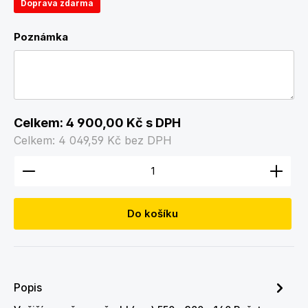
Doprava zdarma
Poznámka
Celkem:
4 900,00 Kč
s DPH
Celkem:
4 049,59 Kč
bez DPH
Množství produktu: Zadejte požadované množství
Do košíku
Popis