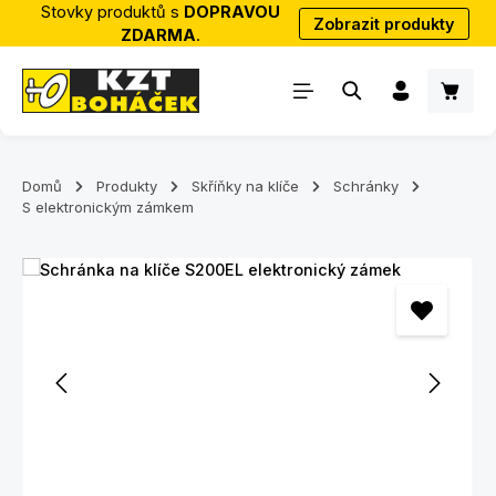
Stovky produktů s
DOPRAVOU
Zobrazit produkty
Přejít na hlavní obsah
ZDARMA
.
Nákup
Domů
Produkty
Skříňky na klíče
Schránky
S elektronickým zámkem
Přeskočit galerii obrázků