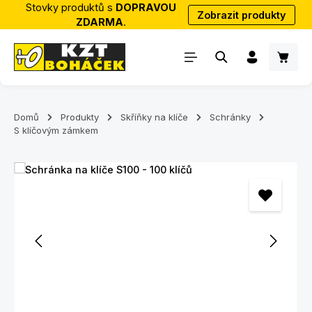
Stovky produktů s
DOPRAVOU
Zobrazit produkty
Přejít na hlavní obsah
ZDARMA
.
Nákup
Domů
Produkty
Skříňky na klíče
Schránky
S klíčovým zámkem
Přeskočit galerii obrázků