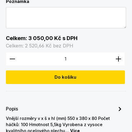
Poznámka
Celkem:
3 050,00 Kč
s DPH
Celkem:
2 520,66 Kč
bez DPH
Množství produktu: Zadejte požadované množství
Do košíku
Popis
Vnější rozměry v x š x hl (mm) 550 x 380 x 80 Počet
háčků: 100 Hmotnost 5,5kg Vyrobena z vysoce
kvalitního ocelového plechu…
Více