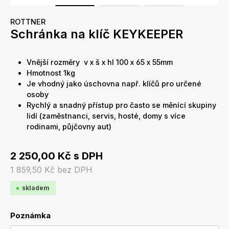
ROTTNER
Schránka na klíč KEYKEEPER
Vnější rozměry v x š x hl 100 x 65 x 55mm
Hmotnost 1kg
Je vhodný jako úschovna např. klíčů pro určené
osoby
Rychlý a snadný přístup pro často se měnící skupiny
lidí (zaměstnanci, servis, hosté, domy s více
rodinami, půjčovny aut)
2 250,00 Kč
s DPH
1 859,50 Kč
bez DPH
skladem
Poznámka