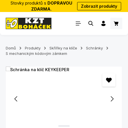
Stovky produktů s
DOPRAVOU
Zobrazit produkty
Přejít na hlavní obsah
ZDARMA
.
Nákup
Domů
Produkty
Skříňky na klíče
Schránky
S mechanickým kódovým zámkem
Přeskočit galerii obrázků