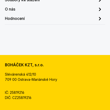
O nás
Hodnocení
BOHÁČEK KZT, s.r.o.
Slévárenská 412/10
709 00 Ostrava-Mariánské Hory
IČ: 25819216
DIČ: CZ25819216