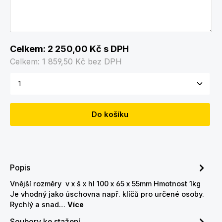
Celkem:
2 250,00 Kč
s DPH
Celkem:
1 859,50 Kč
bez DPH
Množství produktu: Zadejte požadované množství
Do košíku
Popis
Vnější rozměry v x š x hl 100 x 65 x 55mm Hmotnost 1kg
Je vhodný jako úschovna např. klíčů pro určené osoby.
Rychlý a snad…
Více
Soubory ke stažení