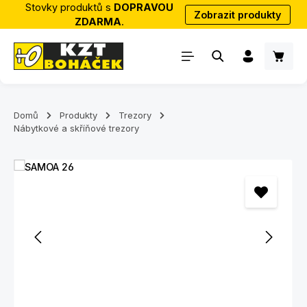
Stovky produktů s
DOPRAVOU
Zobrazit produkty
Přejít na hlavní obsah
ZDARMA
.
Nákup
Domů
Produkty
Trezory
Nábytkové a skříňové trezory
Přeskočit galerii obrázků