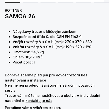
ROTTNER
SAMOA 26
Nábytkový trezor s klíčovým zámkem
Bezpečnostní třída 0. dle ČSN EN 1143-1
Vnější rozměry V x Š x H (mm): 270 x 370 x 280
Vnitřní rozměry V x Š x H (mm): 190 x 290 x 190
Hmotnost: 24,5 kg
Objem: 10,47 litrů
Počet polic: 1
Doprava zdarma platí jen pro dovoz trezoru bez
nastěhování a instalace
Nejsme jen prodejci! Zajišťujeme záruční i pozáruční
servis
Trezor vám můžeme nastěhovat a ukotvit = individuální
nacenění =
kontaktujte nás
Poradíme vám s výběrem trezoru