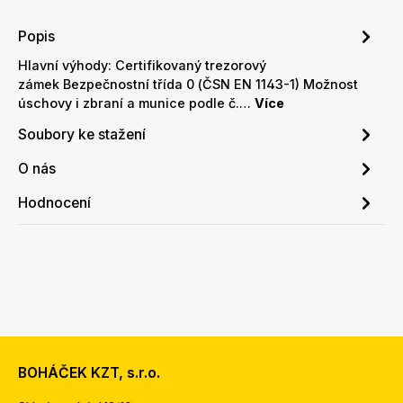
Popis
Hlavní výhody: Certifikovaný trezorový
zámek Bezpečnostní třída 0 (ČSN EN 1143-1) Možnost
úschovy i zbraní a munice podle č.…
Více
Soubory ke stažení
O nás
Hodnocení
BOHÁČEK KZT, s.r.o.