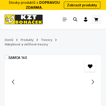
Stovky produktů s
DOPRAVOU
Zobrazit produkty
Přejít na hlavní obsah
ZDARMA
.
Nákup
Domů
Produkty
Trezory
Nábytkové a skříňové trezory
Přeskočit galerii obrázků