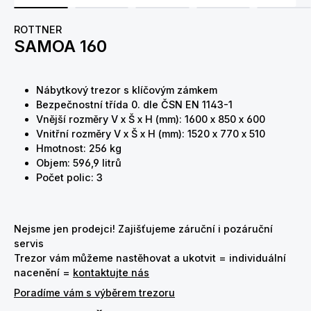
ROTTNER
SAMOA 160
Nábytkový trezor s klíčovým zámkem
Bezpečnostní třída 0. dle ČSN EN 1143-1
Vnější rozměry V x Š x H (mm): 1600 x 850 x 600
Vnitřní rozměry V x Š x H (mm): 1520 x 770 x 510
Hmotnost: 256 kg
Objem: 596,9 litrů
Počet polic: 3
Nejsme jen prodejci! Zajišťujeme záruční i pozáruční
servis
Trezor vám můžeme nastěhovat a ukotvit = individuální
nacenění =
kontaktujte nás
Poradíme vám s výběrem trezoru