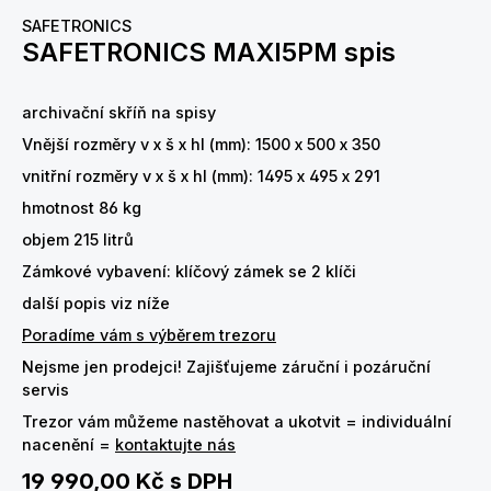
SAFETRONICS
SAFETRONICS MAXI5PM spis
archivační skříň na spisy
Vnější rozměry v x š x hl (mm): 1500 x 500 x 350
vnitřní rozměry v x š x hl (mm): 1495 x 495 x 291
hmotnost 86 kg
objem 215 litrů
Zámkové vybavení: klíčový zámek se 2 klíči
další popis viz níže
Poradíme vám s výběrem trezoru
Nejsme jen prodejci! Zajišťujeme záruční i pozáruční
servis
Trezor vám můžeme nastěhovat a ukotvit = individuální
nacenění =
kontaktujte nás
19 990,00 Kč
s DPH