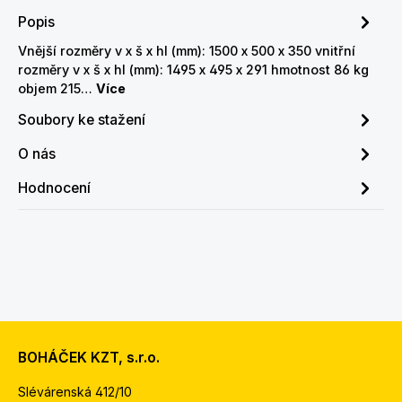
Popis
Vnější rozměry v x š x hl (mm): 1500 x 500 x 350 vnitřní
rozměry v x š x hl (mm): 1495 x 495 x 291 hmotnost 86 kg
objem 215…
Více
Soubory ke stažení
O nás
Hodnocení
BOHÁČEK KZT, s.r.o.
Slévárenská 412/10