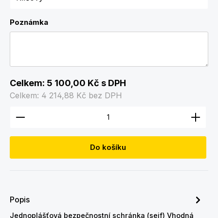
Poznámka
Celkem:
5 100,00 Kč
s DPH
Celkem:
4 214,88 Kč
bez DPH
Množství produktu: Zadejte požadované množství
Do košíku
Popis
Jednoplášťová bezpečnostní schránka (sejf) Vhodná