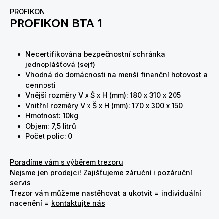
PROFIKON
PROFIKON BTA 1
Necertifikována bezpečnostní schránka
jednoplášťová (sejf)
Vhodná do domácnosti na menší finanční hotovost a
cennosti
Vnější rozměry V x Š x H (mm): 180 x 310 x 205
Vnitřní rozměry V x Š x H (mm): 170 x 300 x 150
Hmotnost: 10kg
Objem: 7,5 litrů
Počet polic: 0
Poradíme vám s výběrem trezoru
Nejsme jen prodejci! Zajišťujeme záruční i pozáruční
servis
Trezor vám můžeme nastěhovat a ukotvit = individuální
nacenění =
kontaktujte nás