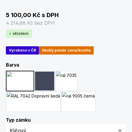
5 100,00 Kč
s DPH
4 214,88 Kč
bez DPH
skladem
Vyrobeno v ČR
Skvělý poměr cena/kvalita
Zvolte variantu
Barva
Břidlicová šedá (korpus) a dopravní šedá (dveře) RAL 7
RAL 7015 Břidlicově šedá
RAL 7035 Světle šedá
RAL 7042 Dopravní šedá
RAL 9005 Černá
Zvolte variantu
Typ zámku