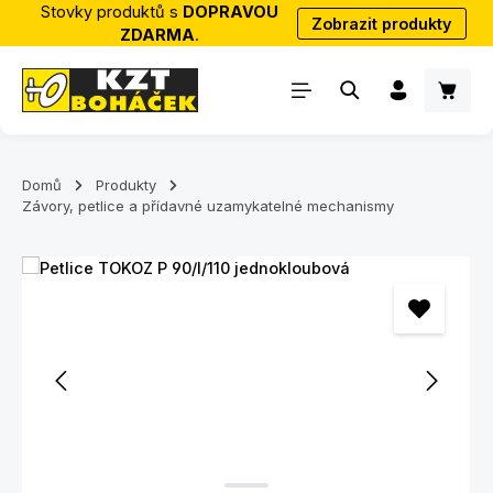
Stovky produktů s
DOPRAVOU
Zobrazit produkty
Přejít na hlavní obsah
ZDARMA
.
Nákup
Domů
Produkty
Závory, petlice a přídavné uzamykatelné mechanismy
Přeskočit galerii obrázků