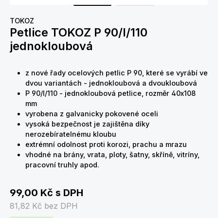
TOKOZ
Petlice TOKOZ P 90/I/110
jednokloubová
z nové řady ocelových petlic P 90, které se vyrábí ve
dvou variantách - jednokloubová a dvoukloubová
P 90/I/110 - jednokloubová petlice, rozměr 40x108
mm
vyrobena z galvanicky pokovené oceli
vysoká bezpečnost je zajištěna díky
nerozebíratelnému kloubu
extrémní odolnost proti korozi, prachu a mrazu
vhodné na brány, vrata, ploty, šatny, skříně, vitríny,
pracovní truhly apod.
99,00 Kč
s DPH
81,82 Kč
bez DPH