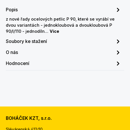
Popis
z nové řady ocelových petlic P 90, které se vyrábí ve
dvou variantách - jednokloubová a dvoukloubová P
90/I/110 - jednodíln…
Více
Soubory ke stažení
O nás
Hodnocení
BOHÁČEK KZT, s.r.o.
Slévárenská 412/10