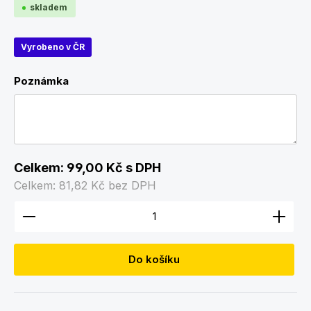
skladem
Vyrobeno v ČR
Poznámka
Celkem:
99,00 Kč
s DPH
Celkem:
81,82 Kč
bez DPH
Množství produktu: Zadejte požadované množství
Do košíku