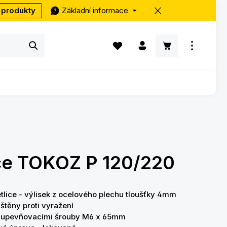
 produkty
Základní informace
Máte 0 položky v seznamu přání
Nákupní košík ob
ce TOKOZ P 120/220
etlice - výlisek z ocelového plechu tloušťky 4mm
ištěny proti vyražení
s upevňovacími šrouby M6 x 65mm