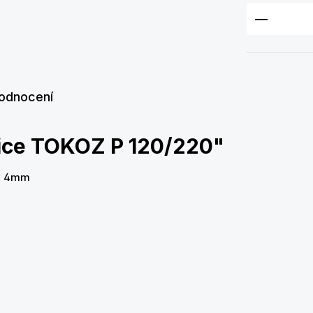
Množství
odnocení
lice TOKOZ P 120/220"
ky 4mm