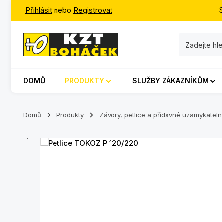
Přihlásit
nebo
Registrovat
jít na hlavní obsah
Přeskočit na vyhledávání
Přeskočit na hlavní navigaci
DOMŮ
PRODUKTY
SLUŽBY ZÁKAZNÍKŮM
Domů
Produkty
Závory, petlice a přídavné uzamykate
Přeskočit galerii obrázků