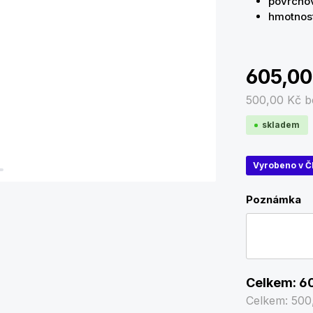
povrchov
hmotnost
605,0
500,00 Kč
b
skladem
Vyrobeno v Č
Poznámka
Celkem:
6
Celkem:
500