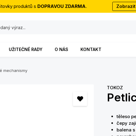
Stovky produktů s
DOPRAVOU ZDARMA
.
Zobrazit
UŽITEČNÉ RADY
O NÁS
KONTAKT
lné mechanismy
TOKOZ
Petli
těleso p
čepy zaj
balena 