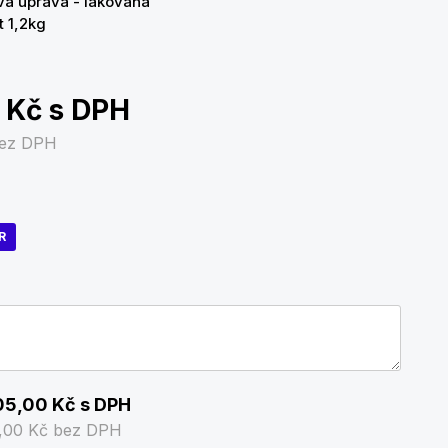
á úprava - lakovaná
 1,2kg
0 Kč
s DPH
ez DPH
R
05,00 Kč
s DPH
,00 Kč
bez DPH