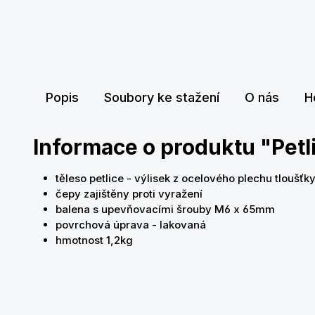
Popis
Soubory ke stažení
O nás
H
Informace o produktu "Pet
těleso petlice - výlisek z ocelového plechu tloušť
čepy zajištěny proti vyražení
balena s upevňovacími šrouby M6 x 65mm
povrchová úprava - lakovaná
hmotnost 1,2kg