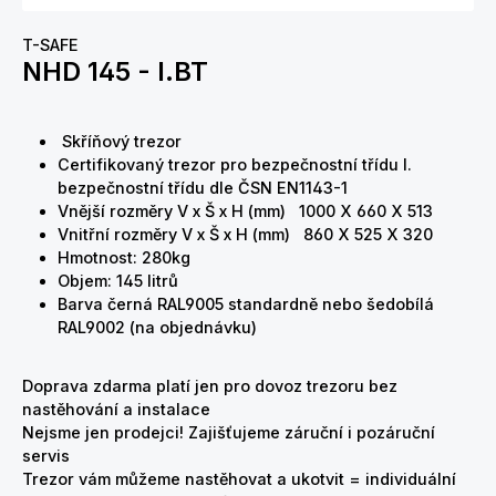
T-SAFE
NHD 145 - I.BT
Skříňový trezor
Certifikovaný trezor pro bezpečnostní třídu I.
bezpečnostní třídu dle ČSN EN1143-1
Vnější rozměry
V x Š x H
(mm) 1000 X 660 X 513
Vnitřní rozměry
V x Š x H
(mm) 860 X 525 X 320
Hmotnost: 280kg
Objem: 145 litrů
Barva černá RAL9005 standardně nebo šedobílá
RAL9002 (na objednávku)
Doprava zdarma platí jen pro dovoz trezoru bez
nastěhování a instalace
Nejsme jen prodejci! Zajišťujeme záruční i pozáruční
servis
Trezor vám můžeme nastěhovat a ukotvit = individuální