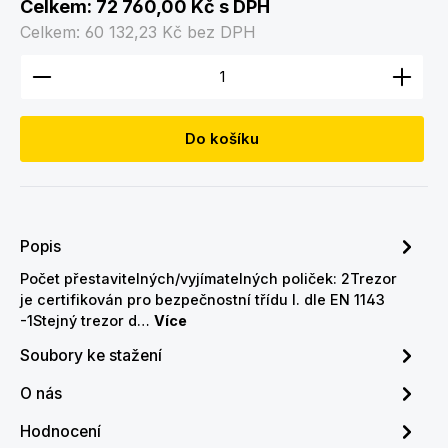
Celkem:
72 760,00 Kč
s DPH
Celkem:
60 132,23 Kč
bez DPH
Množství produktu: Zadejte požadované množství
Do košíku
Popis
Počet přestavitelných/vyjímatelných poliček: 2Trezor
je certifikován pro bezpečnostní třídu I. dle EN 1143
-1Stejný trezor d…
Více
Soubory ke stažení
O nás
Hodnocení