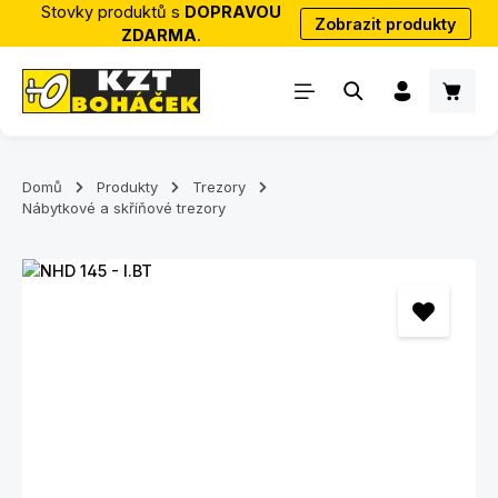
Stovky produktů s
DOPRAVOU
Zobrazit produkty
Přejít na hlavní obsah
ZDARMA
.
Nákup
Domů
Produkty
Trezory
Nábytkové a skříňové trezory
Přeskočit galerii obrázků