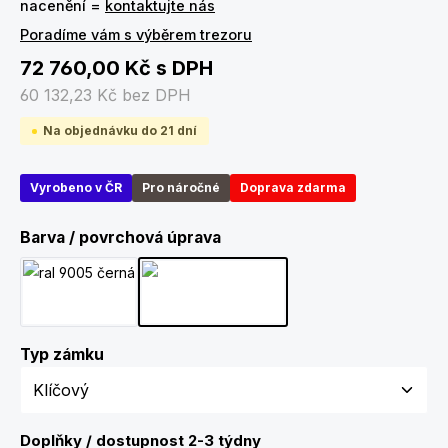
nacenění =
kontaktujte nás
Poradíme vám s výběrem trezoru
72 760,00 Kč
s DPH
60 132,23 Kč
bez DPH
Na objednávku do 21 dní
Vyrobeno v ČR
Pro náročné
Doprava zdarma
Zvolte variantu
Barva / povrchová úprava
Černá
Šedobílá
Zvolte variantu
Typ zámku
Doplňky / dostupnost 2-3 týdny