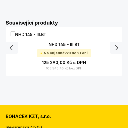
Přeskočit galerii produktů
Související produkty
NHD 145 - III.BT
Na objednávku do 21 dní
125 290,00 Kč
s DPH
103 545,45 Kč
bez DPH
BOHÁČEK KZT, s.r.o.
Slévárenská 412/10