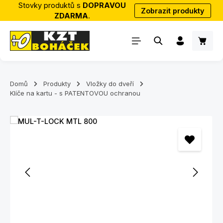
Stovky produktů s
DOPRAVOU
Zobrazit produkty
Přejít na hlavní obsah
ZDARMA
.
Nákup
Domů
Produkty
Vložky do dveří
Klíče na kartu - s PATENTOVOU ochranou
Přeskočit galerii obrázků