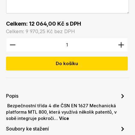
Celkem:
12 064,00 Kč
s DPH
Celkem:
9 970,25 Kč
bez DPH
Množství produktu: Zadejte požadované množství
Do košíku
Popis
Bezpečnostní třída 4 dle ČSN EN 1627 Mechanická
platforma MTL 800, která využívá několik patentů, v
sobě integruje pokroči…
Více
Soubory ke stažení