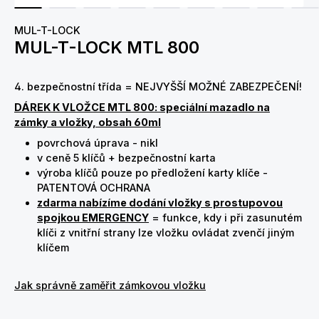
MUL-T-LOCK
MUL-T-LOCK MTL 800
4. bezpečnostní třída = NEJVYŠŠÍ MOŽNÉ ZABEZPEČENÍ!
DÁREK K VLOŽCE MTL 800: speciální mazadlo na
zámky a vložky, obsah 60ml
povrchová úprava - nikl
v ceně 5 klíčů + bezpečnostní karta
výroba klíčů pouze po předložení karty klíče -
PATENTOVÁ OCHRANA
zdarma nabízíme dodání vložky s prostupovou
spojkou EMERGENCY
= funkce, kdy i při zasunutém
klíči z vnitřní strany lze vložku ovládat zvenčí jiným
klíčem
Jak správně zaměřit zámkovou vložku