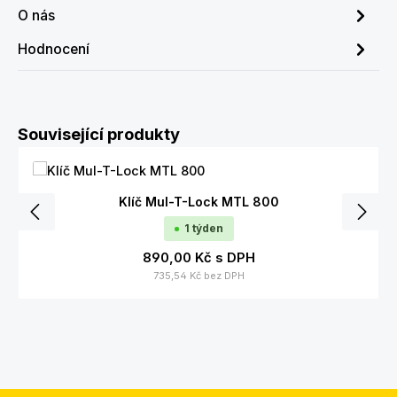
O nás
Hodnocení
Přeskočit galerii produktů
Související produkty
Klíč Mul-T-Lock MTL 800
1 týden
890,00 Kč
s DPH
735,54 Kč
bez DPH