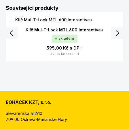
Přeskočit galerii produktů
Související produkty
Klíč Mul-T-Lock MTL 600 Interactive+
skladem
595,00 Kč
s DPH
491,74 Kč
bez DPH
BOHÁČEK KZT, s.r.o.
Slévárenská 412/10
709 00 Ostrava-Mariánské Hory