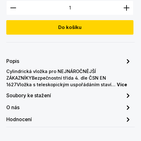
Množství produktu: Zadejte požadované množství
Do košíku
Popis
Cylindrická vložka pro NEJNÁROČNĚJŠÍ
ZÁKAZNÍKYBezpečnostní třída 4. dle ČSN EN
1627Vložka s teleskopickým uspořádáním staví…
Více
Soubory ke stažení
O nás
Hodnocení