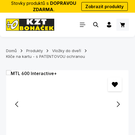
Stovky produktů s
DOPRAVOU
Zobrazit produkty
Přejít na hlavní obsah
ZDARMA
.
Nákup
Domů
Produkty
Vložky do dveří
Klíče na kartu - s PATENTOVOU ochranou
Přeskočit galerii obrázků