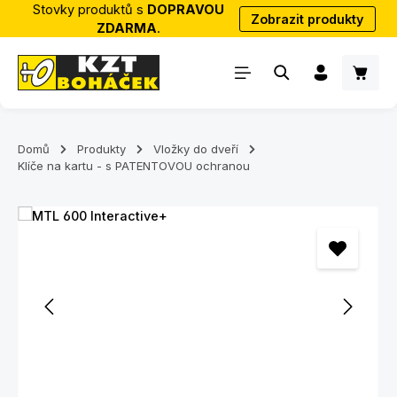
Stovky produktů s
DOPRAVOU
Zobrazit produkty
Přejít na hlavní obsah
ZDARMA
.
Nákup
Domů
Produkty
Vložky do dveří
Klíče na kartu - s PATENTOVOU ochranou
Přeskočit galerii obrázků