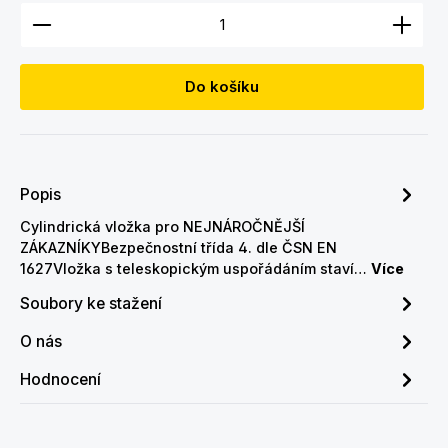
Množství produktu: Zadejte požadované množství
Do košíku
Popis
Cylindrická vložka pro NEJNÁROČNĚJŠÍ
ZÁKAZNÍKYBezpečnostní třída 4. dle ČSN EN
1627Vložka s teleskopickým uspořádáním staví…
Více
Soubory ke stažení
O nás
Hodnocení