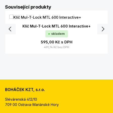
Přeskočit galerii produktů
Související produkty
Klíč Mul-T-Lock MTL 600 Interactive+
skladem
595,00 Kč
s DPH
491,74 Kč
bez DPH
BOHÁČEK KZT, s.r.o.
Slévárenská 412/10
709 00 Ostrava-Mariánské Hory