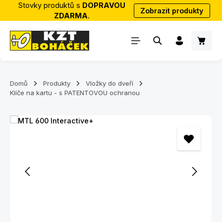
Stovky produktů s
DOPRAVOU
Zobrazit produkty
Přejít na hlavní obsah
ZDARMA
.
Nákup
Domů
Produkty
Vložky do dveří
Klíče na kartu - s PATENTOVOU ochranou
Přeskočit galerii obrázků