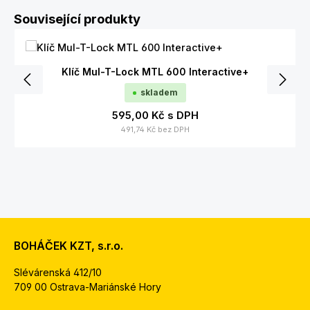
Přeskočit galerii produktů
Související produkty
Klíč Mul-T-Lock MTL 600 Interactive+
skladem
595,00 Kč
s DPH
491,74 Kč
bez DPH
BOHÁČEK KZT, s.r.o.
Slévárenská 412/10
709 00 Ostrava-Mariánské Hory