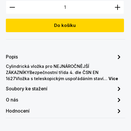
Množství produktu: Zadejte požadované množství
Do košíku
Popis
Cylindrická vložka pro NEJNÁROČNĚJŠÍ
ZÁKAZNÍKYBezpečnostní třída 4. dle ČSN EN
1627Vložka s teleskopickým uspořádáním staví…
Více
Soubory ke stažení
O nás
Hodnocení