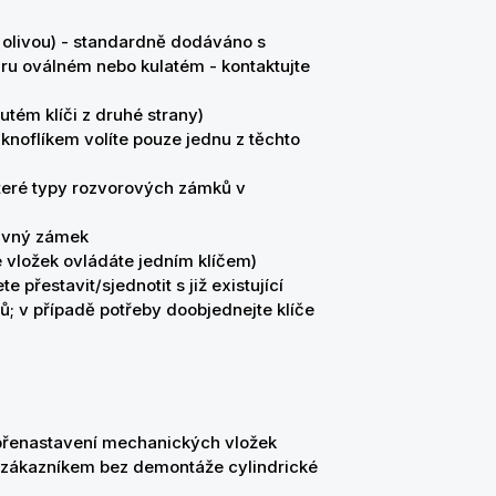
í olivou) - standardně dodáváno s
aru oválném nebo kulatém - kontaktujte
tém klíči z druhé strany)
noflíkem volíte pouze jednu z těchto
teré typy rozvorových zámků v
davný zámek
e vložek ovládáte jedním klíčem)
 přestavit/sjednotit s již existující
ů; v případě potřeby doobjednejte klíče
přenastavení mechanických vložek
o zákazníkem bez demontáže cylindrické