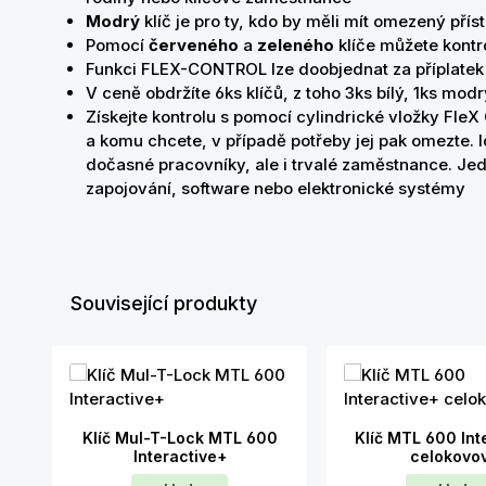
Modrý
klíč je pro ty, kdo by měli mít omezený přís
Pomocí
červeného
a
zeleného
klíče můžete kontro
Funkci FLEX-CONTROL lze doobjednat za příplatek
V ceně obdržíte 6ks klíčů, z toho 3ks bílý, 1ks modr
Získejte kontrolu s pomocí cylindrické vložky FleX
a komu chcete, v případě potřeby jej pak omezte. I
dočasné pracovníky, ale i trvalé zaměstnance. Jed
zapojování, software nebo elektronické systémy
Související produkty
Přeskočit galerii produktů
Klíč Mul-T-Lock MTL 600
Klíč MTL 600 Int
Interactive+
celokovo