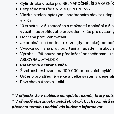
Cylindrická vložka pro NEJNÁROČNĚJŠÍ ZÁKAZNÍ
Bezpečnostní třída 4. dle ČSN EN 1627
Vložka s teleskopickým uspořádáním stavítek dopl
v klíči
10 stavítek v 5 komorách s možností doplnění o 5 bo
využití nadprofilového provedení klíče pro systém
Ochrana proti vyhmatání
Je odolná proti nedestruktivní (dynamické) metod
Vysoká ochrana proti odvrtání a napadení hrubou s
Výroba klíčů pouze po předložení bezpečnostní ka
ABLOY/MUL-T-LOCK
Patentová ochrana klíče
Životnost testována na 100 000 pracovních cyklů
Určeno pro středně velké a velké systémy generáln
Povrchová úprava - nikl
* V případě, že v nabídce nenajdete rozměr, který potř
* V případě objednávky položek atypických rozměrů se
přesném termínu dodání vás budeme informovat