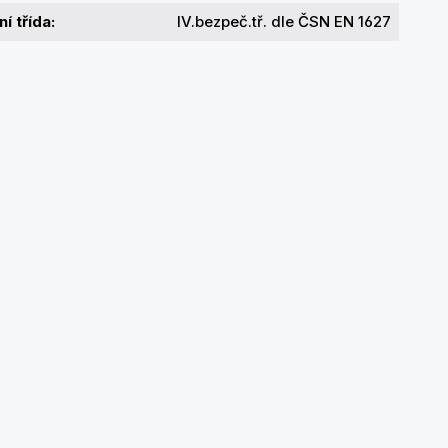
í třída:
IV.bezpeč.tř. dle ČSN EN 1627