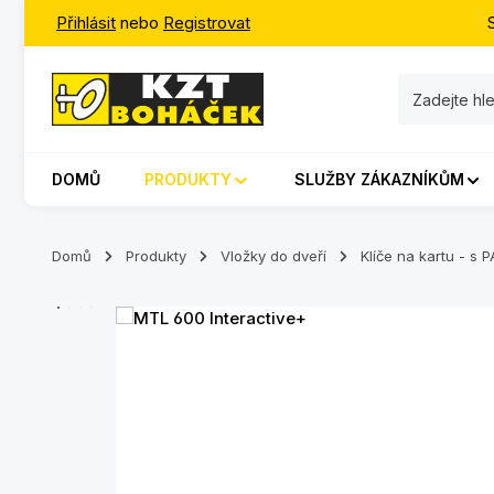
Přihlásit
nebo
Registrovat
jít na hlavní obsah
Přeskočit na vyhledávání
Přeskočit na hlavní navigaci
DOMŮ
PRODUKTY
SLUŽBY ZÁKAZNÍKŮM
Domů
Produkty
Vložky do dveří
Klíče na kartu - 
Přeskočit galerii obrázků