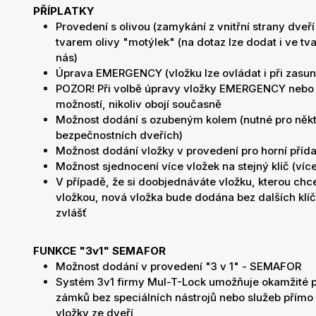
PŘÍPLATKY
Provedení s olivou (zamykání z vnitřní strany dveř
tvarem olivy "motýlek" (na dotaz lze dodat i ve tv
nás)
Úprava EMERGENCY (vložku lze ovládat i při zasunu
POZOR! Při volbě úpravy vložky EMERGENCY nebo k
možností, nikoliv obojí současně
Možnost dodání s ozubeným kolem (nutné pro něk
bezpečnostních dveřích)
Možnost dodání vložky v provedení pro horní pří
Možnost sjednocení více vložek na stejný klíč (víc
V případě, že si doobjednáváte vložku, kterou chcete
vložkou, nová vložka bude dodána bez dalších klíč
zvlášť
FUNKCE "3v1" SEMAFOR
Možnost dodání v provedení "3 v 1" - SEMAFOR
Systém 3v1 firmy Mul-T-Lock umožňuje okamžité 
zámků bez speciálních nástrojů nebo služeb přím
vložky ze dveří