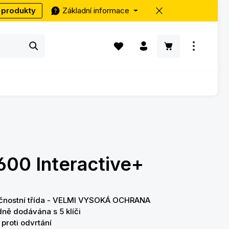
 produkty
Základní informace
Máte 0 položky v seznamu přání
Nákupní košík ob
00 Interactive+
ečnostní třída - VELMI VYSOKÁ OCHRANA
ně dodávána s 5 klíči
proti odvrtání