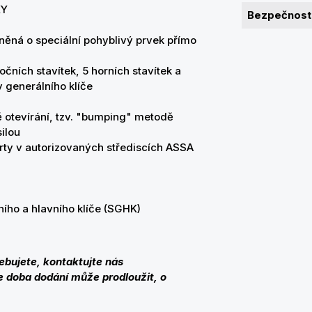
KY
Bezpečnostn
něná o speciální pohyblivý prvek přímo
čních stavítek, 5 horních stavítek a
y generálního klíče
ě otevírání, tzv. "bumping" metodě
ilou
rty v autorizovaných střediscích ASSA
ího a hlavního klíče (SGHK)
ebujete, kontaktujte nás
 doba dodání může prodloužit, o