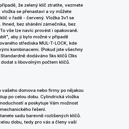
případě, že zelený klíč ztratíte, vezmete
e, vložka se přenastaví a vy můžete
tí klíč v řadě - červený. Vložka 3v1 se
 Ihned, bez shánění zámečníka, bez
 To vše lze navíc provést i opakovaně.
ít", aby ji bylo možné v případě
rizovaného střediska MUL-T-LOCK, kde
novými kombinacemi. (Pokud jste všechny
.) Standardně dodáváno 5ks klíčů (3ks
o dodat s libovolným počtem klíčů.
do vašeho domova nebo firmy po nějakou
tup po celou dobu. Cylindrická vložka
noduchostí a poskytuje Vám možnost
 mechanického řešení.
anete sadu barevně rozlišených klíčů.
celou dobu, tedy pro vás a členy vaší