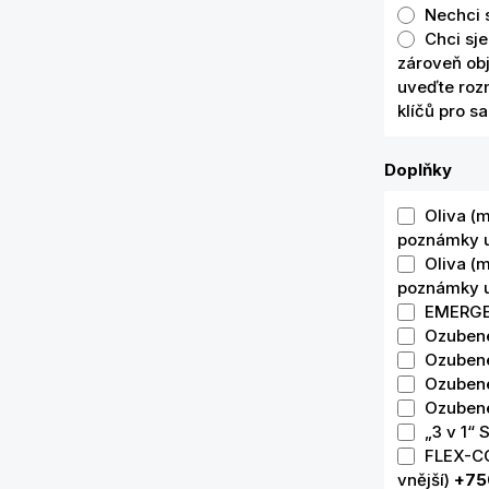
Nechci 
Chci sje
zároveň ob
uveďte rozm
klíčů pro s
Doplňky
Oliva (
poznámky uv
Oliva (
poznámky uv
EMERGE
Ozubené
Ozubené
Ozubené
Ozubené
„3 v 1“
FLEX-CO
vnější)
+75