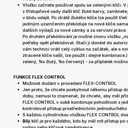
Vložku začnete používat spolu se zelenými klíči. V 
z třístupňové sady další klíč žluté barvy, zamknet
v klidu odejít. Po ztrátě žlutého klíče lze použít tře
jediným uzamčením překóduje na nové klíče sama.
dalších výdajů za nové zámky a za servisní práce.
Po druhém překódování je možné znovu vložku „nab
potřeby opět překódovat. Stačí ji donést do auto
vám technici vrátí celý cyklus na začátek, ale s 
ztracené klíče našli, lze použít i stejné kombinace
zelený, 1ks žlutý, 1ks červený) - za příplatek možn
FUNKCE FLEX CONTROL
Možnost dodání v provedení FLEX-CONTROL
Jen proto, že chcete poskytnout někomu přístup 
dobu, nemusí to znamenat, že chcete, aby měl přís
FLEX CONTROL v sobě kombinuje pohodlnost s jed
kontrolovat přístup prostřednictvím jednoduchého
S každou cylindrickou vložkou FLEX CONTROL dost
Bílý
klíč je pro každého, kdo by měl mít přístup po 
rodiny nebo klíčové zaměstnance