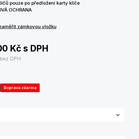
líčů pouze po předložení karty klíče
OVÁ OCHRANA
zaměřit zámkovou vložku
00 Kč
s DPH
bez DPH
Doprava zdarma
olte variantu