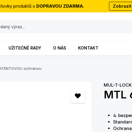
Stovky produktů s
DOPRAVOU ZDARMA
.
Zobrazit
UŽITEČNÉ RADY
O NÁS
KONTAKT
s PATENTOVOU ochranou
MUL-T-LOCK
MTL 6
4. bezp
Standard
Ochrana 