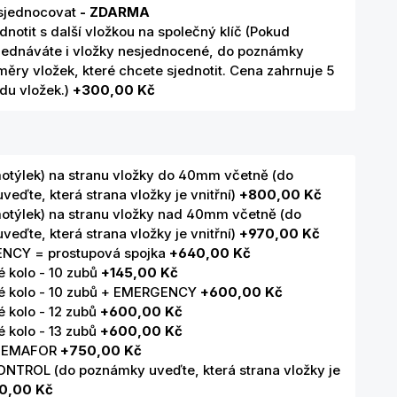
sjednocovat
- ZDARMA
dnotit s další vložkou na společný klíč (Pokud
jednáváte i vložky nesjednocené, do poznámky
ěry vložek, které chcete sjednotit. Cena zahrnuje 5
adu vložek.)
+300,00 Kč
motýlek) na stranu vložky do 40mm včetně (do
eďte, která strana vložky je vnitřní)
+800,00 Kč
motýlek) na stranu vložky nad 40mm včetně (do
eďte, která strana vložky je vnitřní)
+970,00 Kč
NCY = prostupová spojka
+640,00 Kč
 kolo - 10 zubů
+145,00 Kč
 kolo - 10 zubů + EMERGENCY
+600,00 Kč
 kolo - 12 zubů
+600,00 Kč
 kolo - 13 zubů
+600,00 Kč
 SEMAFOR
+750,00 Kč
NTROL (do poznámky uveďte, která strana vložky je
0,00 Kč