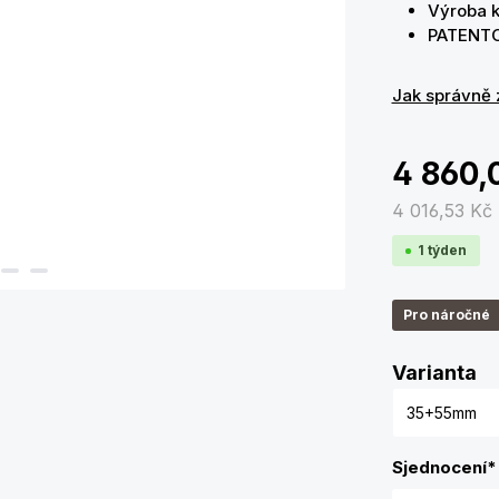
Výroba k
PATENT
Jak správně 
4 860,
4 016,53 Kč
1 týden
Pro náročné
Zv
Varianta
Sjednocení
*