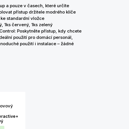
tup a pouze v časech, které určíte
lovat přístup držitele modrého klíče
 ke standardní vložce
ý, 1ks červený, 1ks zelený
 Control: Poskytněte přístup, kdy chcete
deální použití pro domácí personál,
noduché použití i instalace – žádné
eractive+
vý