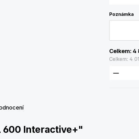
Poznámka
Celkem:
4 
Celkem:
4 0
Množství
odnocení
 600 Interactive+"